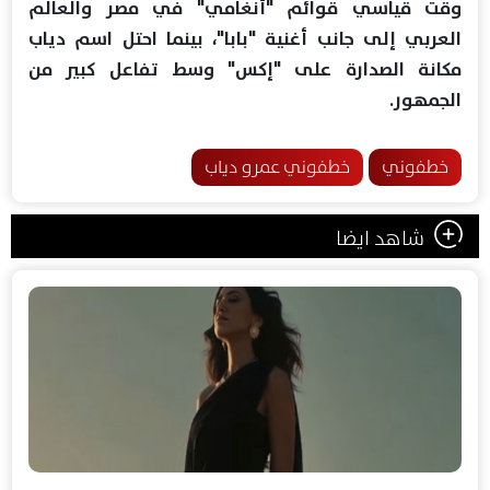
وقت قياسي قوائم "أنغامي" في مصر والعالم
العربي إلى جانب أغنية "بابا"، بينما احتل اسم دياب
مكانة الصدارة على "إكس" وسط تفاعل كبير من
الجمهور.
خطفوني
خطفوني عمرو دياب
شاهد ايضا