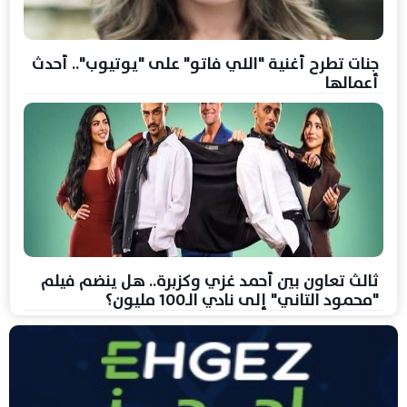
جنات تطرح أغنية "اللي فاتو" على "يوتيوب".. أحدث
أعمالها
ثالث تعاون بين أحمد غزي وكزبرة.. هل ينضم فيلم
"محمود التاني" إلى نادي الـ100 مليون؟