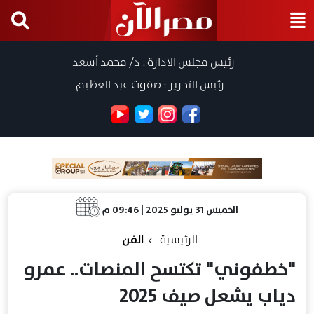
رئيس مجلس الادارة : د/ محمد أسعد
رئيس التحرير : صفوت عبد العظيم
الخميس 31 يوليو 2025 | 09:46 م
الرئيسية
الفن
"خطفوني" تكتسح المنصات.. عمرو
دياب يشعل صيف 2025