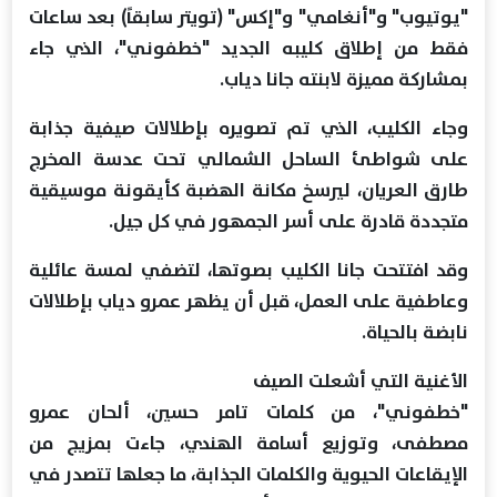
"يوتيوب" و"أنغامي" و"إكس" (تويتر سابقاً) بعد ساعات
فقط من إطلاق كليبه الجديد "خطفوني"، الذي جاء
بمشاركة مميزة لابنته جانا دياب.
وجاء الكليب، الذي تم تصويره بإطلالات صيفية جذابة
على شواطئ الساحل الشمالي تحت عدسة المخرج
طارق العريان، ليرسخ مكانة الهضبة كأيقونة موسيقية
متجددة قادرة على أسر الجمهور في كل جيل.
وقد افتتحت جانا الكليب بصوتها، لتضفي لمسة عائلية
وعاطفية على العمل، قبل أن يظهر عمرو دياب بإطلالات
نابضة بالحياة.
الأغنية التي أشعلت الصيف
"خطفوني"، من كلمات تامر حسين، ألحان عمرو
مصطفى، وتوزيع أسامة الهندي، جاءت بمزيج من
الإيقاعات الحيوية والكلمات الجذابة، ما جعلها تتصدر في