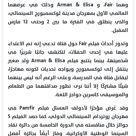
وهما Fair، و Arman & Elisa وذلك في عرضهما
العالمي الأول بمهرجان مدينة لوكسمبورج السينمائي،
والذي ينطلق في الفترة ما بين 2 وحتى 12 مارس
المقبل.
وتدور أحداث فيلم Fair حول فتاة تدعي إنه تم الاعتداء
عليها في إحدى الحفلات، لنكتشف جانبًا شريرًا في
شخصيتها، بينما يتتبع فيلم Arman & Elisa ولد صغير
ينتقل إلى لوكسمبورج ويواجه تحديات لكونه مهاجرًا،
ليقابل فتاة في المدرسة، وعلى الرغم أنه ليس بينهما
شيئًا مشتركًا إلا أننا نرى تطور صداقتهما من الطعام
والموسيقى كاسرين حواجز اللغة.
وقد عُرض مؤخرًا لأدولف العسال فيلم Pamfir في
مهرجان روتردام السينمائي الدولي، كما حصد الفيلم 5
جوائز خلال منافسته في الدورة الخامسة من دائرة نقاد
السينما الوطنية الأوكرانية، وفاز أيضًأ بجائزة أفضل