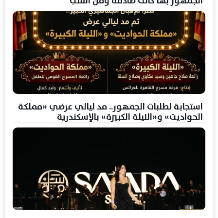
الجمهور بها كانت صادقة ومن القلب
استجابة لطلبات الجمهور.. مد ليالي عرضي «مملكة
الحواديت» و«الليلة الكبيرة» بالإسكندرية