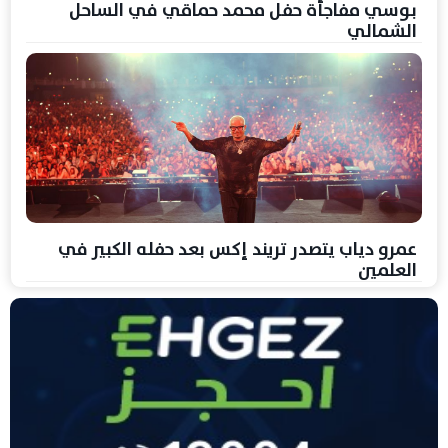
بوسي مفاجأة حفل محمد حماقي في الساحل
الشمالي
عمرو دياب يتصدر تريند إكس بعد حفله الكبير في
العلمين