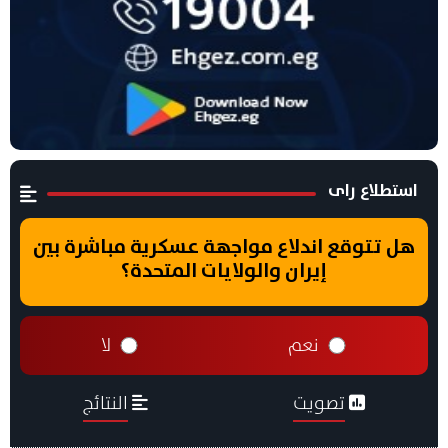
استطلاع راى
هل تتوقع اندلاع مواجهة عسكرية مباشرة بين
إيران والولايات المتحدة؟
نعم
لا
تصويت
النتائج