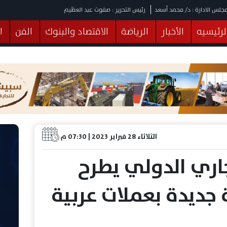
جلس الادارة : د/ محمد أسعد
رئيس التحرير : صفوت عبد العظيم
لرئيسيه
الأخبار
الرياضة
الاقتصاد والبنوك
الفن
ا
يقات
عربي ودولي
المرأة والطفل
التكنولوجيا
وهات
البرلمان
صحة
الثقافة
خدمات
منوعات
الثلاثاء 28 فبراير 2023 | 07:30 م
جاري الدولي يطرح
جديدة بعملات عربية