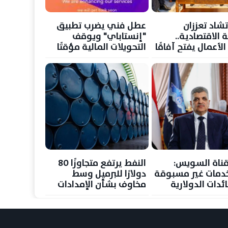
شاد تعززان
عطل فني يضرب تطبيق
 الاقتصادية..
"إنستاباي" ويوقف
لأعمال يفتح آفاقًا
التحويلات المالية مؤقتًا
لاستثمار والتجارة
ناة السويس:
النفط يرتفع متجاوزًا 80
 خدمات غير مسبوقة
دولارًا للبرميل وسط
ائدات الدولارية
مخاوف بشأن الإمدادات
جع حركة الملاحة