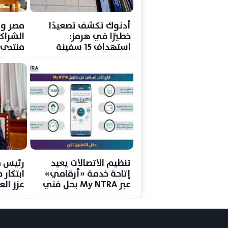
أدنوك تكشف تصعيدًا
مصر وت
خطيرًا في هرمز:
الشراكة
استهداف 15 سفينة
منتدى ا
وسقوط قتيل
جديدة ل
تنظيم الاتصالات يعيد
رئيس ق
إتاحة خدمة «أرقامي»
ابتكار
عبر My NTRA بحل فني
عزز الع
مؤقت لحماية بيانات
رغم ترا
المستخدمين