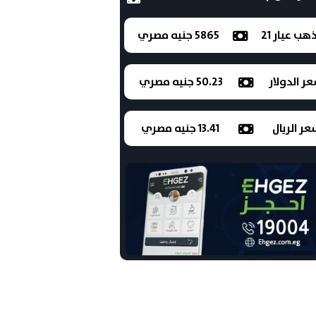
ذهب عيار 21
5865 جنيه مصري
ر الدولار
50.23 جنيه مصري
ر الريال
13.41 جنيه مصري