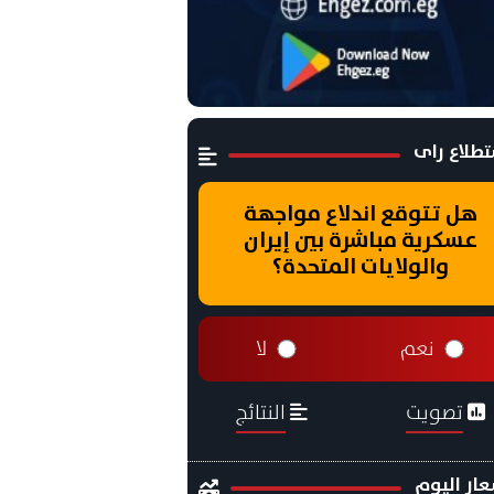
طلاع راى
هل تتوقع اندلاع مواجهة
عسكرية مباشرة بين إيران
والولايات المتحدة؟
نعم
لا
تصويت
النتائج
ار اليوم