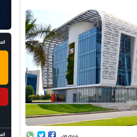
است
اسع
شارك الان