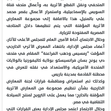
المتحفي ونقل القطع الأثرية به، وأعمال متحف قناة
السويس بالإسماعيلية، واستمرار الأعمال بقصر محمد
علي بالمنيل، هذا بالاضافة إلى مجموعة المعارض
الأثرية المؤقتة التي يتم تنظيمها داخل المتاحف
المصرية المفتوحة للزيارة.
وخلال الاجتماع، أحاط الأمين العام للمجلس الأعلى للآثار،
أعضاء مجلس الإدارة، بانتهاء المعرض الأثري الخارجي
المؤقت ”رمسيس وذهب الفراعنة“ المقام في متحف
دي يونج بسان فرانسيسكو بولاية كاليفورنيا بالولايات
المتحدة الأمريكية، والاستعداد في نقله للعرض في
محطتة القادمة بمدينة باريس.
وكذلك تم استعراض ومناقشة قرارات لجنة المعارض
الخارجية بشأن تنظيم مجموعة من المعارض الأثرية
المؤقتة بالخارج؛ مما يعمل على الترويج لمنتج السياحة
الثقافية في مصر.
وخلال الاجتماع اعتمد مجلس الإدارة بعض القرارات التي