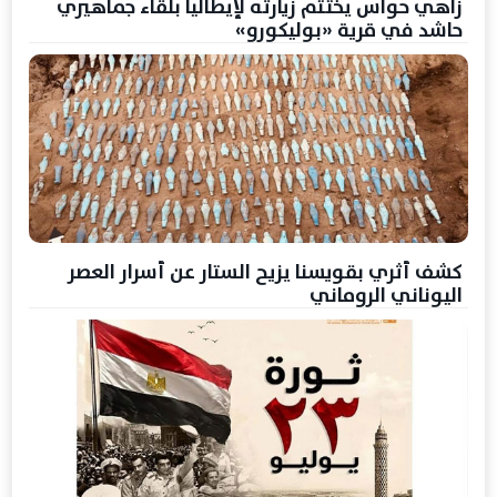
زاهي حواس يختتم زيارته لإيطاليا بلقاء جماهيري
حاشد في قرية «بوليكورو»
كشف أثري بقويسنا يزيح الستار عن أسرار العصر
اليوناني الروماني