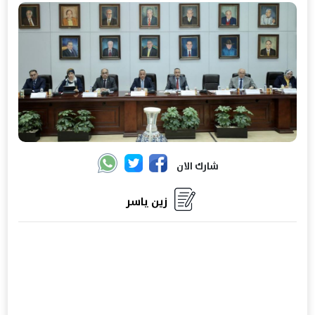
شارك الان
زين ياسر