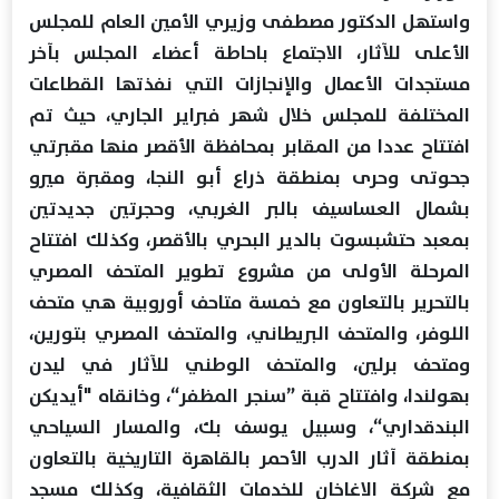
واستهل الدكتور مصطفى وزيري الأمين العام للمجلس
الأعلى للآثار، الاجتماع باحاطة أعضاء المجلس بآخر
مستجدات الأعمال والإنجازات التي نفذتها القطاعات
المختلفة للمجلس خلال شهر فبراير الجاري، حيث تم
افتتاح عددا من المقابر بمحافظة الأقصر منها مقبرتي
جحوتى وحرى بمنطقة ذراع أبو النجا، ومقبرة ميرو
بشمال العساسيف بالبر الغربي، وحجرتين جديدتين
بمعبد حتشبسوت بالدير البحري بالأقصر، وكذلك افتتاح
المرحلة الأولى من مشروع تطوير المتحف المصري
بالتحرير بالتعاون مع خمسة متاحف أوروبية هي متحف
اللوفر، والمتحف البريطاني، والمتحف المصري بتورين،
ومتحف برلين، والمتحف الوطني للآثار في ليدن
بهولندا، وافتتاح قبة ”سنجر المظفر“، وخانقاه "أيديكن
البندقداري“، وسبيل يوسف بك، والمسار السياحي
بمنطقة آثار الدرب الأحمر بالقاهرة التاريخية بالتعاون
مع شركة الاغاخان للخدمات الثقافية، وكذلك مسجد