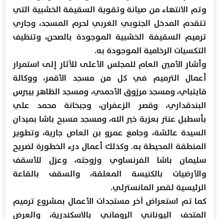
وتم الانتهاء من صيانة وتقوية السقيفة الخشبية التي
تتقدم المدخل الجنوبي الغربي لحرم المسجد، وجاري
ترميم السقيفة الخشبية الموجودة بالصحن، وتنظيف
التكسيات الرخامية الموجودة به.
وأشار الأمين العام للمجلس الأعلى للآثار إلى استمرار
أعمال الترميم في كل من مسجد الأقمر، ووكالة
قايتباي، ومسجد مرزوق الأحمدي، ومسجد الظاهر بيبرس
البندقداري، وقصر الزعفران، وجبخانة محمد علي
بأسطبل عنتر بعزبة خير الله، ومسجد مسبح باشا بميدان
السيدة عائشة، وجامع عمرو بن العاص جارية، وتطوير
المنطقة المحيطة به. وكذلك أعمال درء الخطورة لضريح
سليمان باشا الفرنساوي وزوجته، وعزل للأسقف
والأرضيات بالكنيسة المعلقة، والسقف بالقاعة
الرئيسية لقصر المانسترلي.
كما تم استعراض آخر مستجدات الأعمال بمشروع ترميم
المتحف اليوناني الروماني بالاسكندرية، والعرض