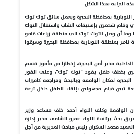
ه البراءه بهذا الشكل.
النوبارية بمحافظة البحيرة ويعمل سائق توك توك
ادي وقام شخصين بإستيقاف الشاب واستقلال التوك
 وما أن وصل التوك توك الي منطقة زراعات قامو
ناصر بمنطقة النوبارية بمحافظة البحيرة وسرقوا
لداخلية مدير أمن البحيرة، إخطارا من مأمور قسم
ولين بخطف طفل يقود "توك توك"، وعلى الفور
 البحيرة لمكان الواقعة وبالبحث ومراجعة كاميرات
عة تبين قيام مجهولين بإلقاء الطفل داخل ترعة
ان الواقعة وكلف اللواء أحمد خلف مساعد وزير
 فريق بحث برئاسة اللواء عمرو الشامى مدير إدارة
والعميد محمد السكران رئيس مباحث المديرية من أجل