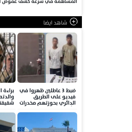
المساهمة في سرعة كشف غموض الو
شاهد ايضا
ضبط 3 عاطلين ظهروا في
براءة 
فيديو على الطريق
والدته
الدائري بحوزتهم مخدرات
شقيقته
وأسلحة بيضاء
وإيداع
الصحة 