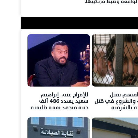
اقعة وضبط مرتكبيها.
المتهم بقتل
للإفراج عنه.. إبراهيم
 والشروع في قتل
سعيد يسدد 486 ألف
 بالشرقية
جنيه متجمد نفقة طليقته
ه بإحدى منشآت
النفسية