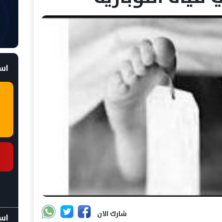
است
شارك الان
اسع