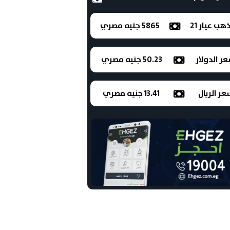
ذهب عيار 21
5865 جنيه مصري
ر الدولار
50.23 جنيه مصري
ر الريال
13.41 جنيه مصري