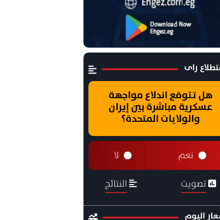
طلاع راى
هل تتوقع اندلاع مواجهة
عسكرية مباشرة بين إيران
والولايات المتحدة؟
نعم
لا
تصويت
النتائج
ار اليوم