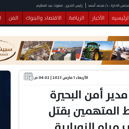
جلس الادارة : د/ محمد أسعد
رئيس التحرير : صفوت عبد العظيم
لرئيسيه
الأخبار
الرياضة
الاقتصاد والبنوك
الفن
ا
يقات
عربي ودولي
المرأة والطفل
التكنولوجيا
وهات
البرلمان
صحة
الثقافة
خدمات
منوعات
الأربعاء 1 مارس 2023 | 04:02 م
دير أمن البحيرة
 المتهمين بقتل
مياه النوبارية