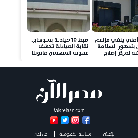
مني ينفي مزاعم
ضبط 10 صيادلة بسوهاج..
ن بتدهور السلامة
نقابة الصيادلة تكشف
ية لمركز إصلاح
عقوبة المتهمين قانونيًا
ل
Misrelaan.com
للإعلان
سياسة الخصوصية
من نحن