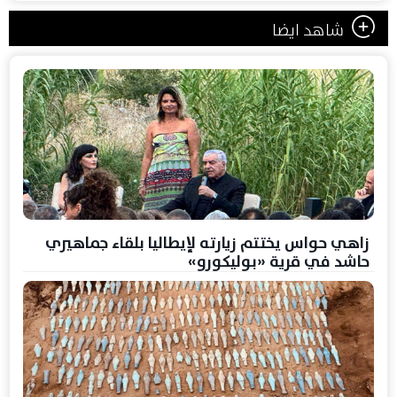
شاهد ايضا
زاهي حواس يختتم زيارته لإيطاليا بلقاء جماهيري
حاشد في قرية «بوليكورو»