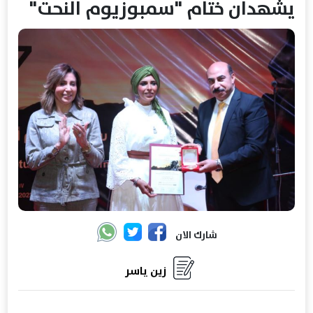
يشهدان ختام "سمبوزيوم النحت"
شارك الان
زين ياسر