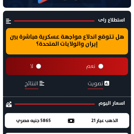
استطلاع راى
هل تتوقع اندلاع مواجهة عسكرية مباشرة بين
إيران والولايات المتحدة؟
نعم
لا
تصويت
النتائج
اسعار اليوم
الذهب عيار 21
5865 جنيه مصري