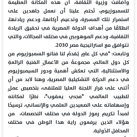
وأضافت وزيرة الثقافة، أن هذه المكانة العظيمة
للسمبوزيوم، تُحتم علينا أن نعمل جاهدين على
استمرار تلك المسيرة، وتدعيم أركانها، ودعم ريادتها،
انطلاقًا من أهداف الدولة المصرية في تحقيق الريادة
الثقافية، ودعم الموهوبين في مختلف المجالات، والتي
تتوافق مع استراتيجية مصر 2030.
وتابعت: "في كل عامٍ يُقدمُ لنا فنانو السمبوزيوم من
كل دول العالم، مجموعةً من الأعمالِ الفنيةِ الرائعةِ
والاستثنائيةِ، التي تعكسُ أهميةَ ودور السيمبوزيوم
في دعم الحركةِ التشكيليةِ المصريةِ، وهنا لابد من أن
أُثنى على قرارِ اللجنة العليا للملتقى، بتخصيصِ عملٍ
للطبيب العالمي "مجدي يعقوب"، نظرًا لمكانته
وإسهاماته على الصعيدين العلمي والإنساني، ترسيخًا
لمبدأ تكريم رموز الدولة في مختلف التخصصات، من
هؤلاء الذين يرفعون راية هذا الوطن في مختلف
المحافل الدُولية.