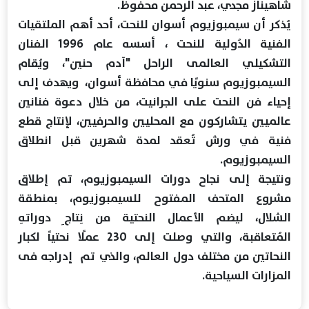
شاهيناز مجدي، عبد الرحمن محفوظ.
يُذكر أن سيمبوزيوم أسوان للنحت، أحد أهم الملتقيات
الفنية الدُولية للنحت ، أسسه عام 1996 الفنان
التشكيلي العالمى الراحل "آدم حنين"، ويُقام
السيمبوزيوم سنويًا في محافظة أسوان، ويهدف إلى
إحياء فن النحت على الجرانيت، من خلال دعوة فنانين
عالميين يتشاركون مع المحليين والحرفيين، لإنتاج قطع
فنية في ورش تُعقد لمدة شهرين قبل انطلاق
السيمبوزيوم.
ونتيجة إلى نجاح دورات السيمبوزيوم، تم إطلاق
مشروع المتحف المفتوح للسيمبوزيوم، بمنطقة
الشلال، ليضم الأعمال النحتية من نِتاجِ دوراتهِ
المُتعاقبة، والتي وصلت إلى 230 عملًا نحتياً لكبار
النحاتين من مختلف دول العالم، والذي تم إدراجه فى
المزارات السياحية.