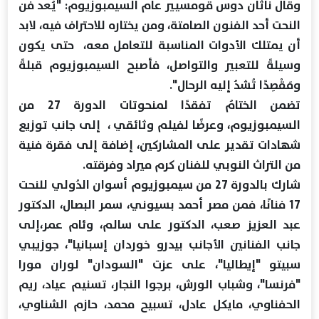
وقال ناثان دوس قومسيير عام السيمبوزيوم: "يُعد فن
النحت أحد الفنون الصامتة، ومن يختاره للاحتراف فيه، لابد
أن يمتلك الأدوات المناسبة للتعامل معه، حتى يكون
وسيلةً للتعبير والتواصل، فأصبح السيمبوزيوم قبلةً
ومَقْصِدًا تُشدُ إليه الرحال".
تضمن الختامُ تفقدًا لمنحوتات الدورة 27 من
السيمبوزيوم، وعرضًا لفيلم وثائقي ، إلى جانب توزيع
شهادات تقدير على المشاركين، إضافة إلى فقرة فنية
من التراث النوبي للفنان كرم ميراد وفرقته.
شارك بالدورة 27 من سيمبوزيوم أسوان الدُولي للنحت
17 فنانًا، فمن مصر أحمد بسيوني، سمر البصال، الدكتور
عبد العزيز صعب، الدكتور على سالم، وئام عمر،إلى
جانب الفنانين الأجانب بيدرو خوردان إسبانيا"، جوزيبي
سبيتو "إيطاليا"، على عزت "السودان" لوران مورا
"فرنسا"، وشباب الورش، برجوا النجار، تسنيم عياد، ريم
الحفناوي، مايكل عادل، تسبيح محمد، حازم الشناوي،