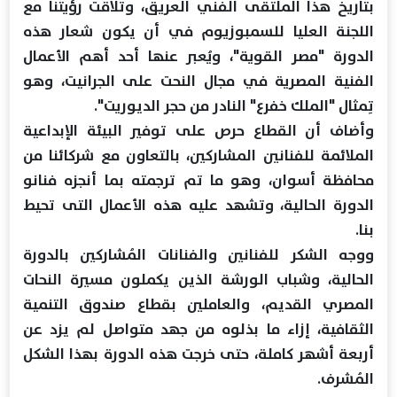
بتاريخ هذا الملتقى الفني العريق، وتلاقت رؤيتنا مع
اللجنة العليا للسمبوزيوم في أن يكون شعار هذه
الدورة "مصر القوية"، ويُعبر عنها أحد أهم الأعمال
الفنية المصرية في مجال النحت على الجرانيت، وهو
تِمثال "الملك خفرع" النادر من حجر الديوريت".
وأضاف أن القطاع حرص على توفير البيئة الإبداعية
الملائمة للفنانين المشاركين، بالتعاون مع شركائنا من
محافظة أسوان، وهو ما تم ترجمته بما أنجزه فنانو
الدورة الحالية، وتشهد عليه هذه الأعمال التى تحيط
بنا.
ووجه الشكر للفنانين والفنانات المُشاركين بالدورة
الحالية، وشباب الورشة الذين يكملون مسيرة النحات
المصري القديم، والعاملين بقطاع صندوق التنمية
الثقافية، إزاء ما بذلوه من جهد متواصل لم يزد عن
أربعة أشهر كاملة، حتى خرجت هذه الدورة بهذا الشكل
المُشرف.