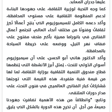
عليها جدران المعابد.
كما وجه التحية لوزيرة الثقافة، على جهودها البناءة
لدعم المنظومة الثقافية على مستوى المحافظة،
وأكد دعمه الكامل للسيمبوزيوم الذي ُينتِج أعمالًا تُبرز
ثقافاتً وفنونًا من مختلف أنحاء العالم، لتجتمع أعمال
الفنانين في بانوراما مميزة بأكبر متحف مفتوح على
ضفاف نهر النيل، ووضعه على خريطة السياحة
بالمحافظة.
وأكد الدكتور هاني أبو الحسن، على أن سيمبوزيوم
أسوان الدُولي للنحت ، يُمثل أبرز الأنشطة التى يُنظمها
قطاع صندوق التنمية الثقافية بوزارة الثقافة، لما لها
من قيمة فنية متفردة، هذه القيمة التى توجتها
مُشاركاتُ كبار الفنانين العالميين في فنون النحت، على
مدار دورات الملتقى.
وتابع: "وانطلاقاً من هذه الأهمية تضافرت جهودنا
جميعاً، من أجل أن تخرج هذه الدورة بالشكل الذي يليق