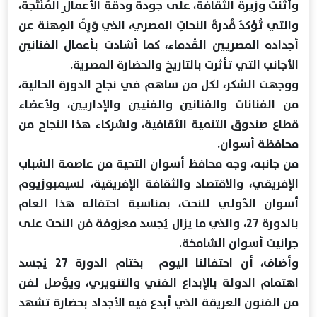
وأثنت وزيرة الثقافة، على جودة ودقة الأعمالِ المُنْتَجة،
والتي تُؤكدُ قُدرةَ النحاتِ المصري، الذي وَرِثَ المِهنة عن
أجداده المصريين القُدماء، كما أشادت بأعمال الفنانين
الأجانب التي تأثرت بالتاريخ والحضارة المصرية.
ووجهت الشكر، لكل من ساهم في نجاح الدورة الحالية،
من الفنانات والفنانين والفنيين والإداريين، ولأعضاء
قطاع صندوق التنمية الثقافية، ولشركاء هذا النجاح من
محافظة أسوان.
من جانبه، وجه محافظ أسوان التحية من عاصمة الشباب
الإفريقي، والاقتصاد والثقافة الإفريقية، لسيمبوزيوم
أسوان الدُولي للنحت، بمناسبة احتفاله هذا العام
بالدورة 27، والذي ما يزال يُجسد معزوفة فن النحت على
جرانيت أسوان الشامخة.
وأضاف، أن احتفالنا اليوم بختام الدورة 27 يُجسد
اهتمام الدولة بالإبداع الفني والتنويري، ويؤصل لفن
من الفنون العريقة الذي أبدع فيه الأجداد بحضارة تشهد