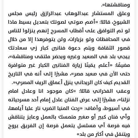
ومناقشتها».
وعلق المستشار عبدالوهاب عبدالرازق رئيس مجلس
الشيوخ، قائلا: «أضم صوتي لصوتك بتعديل بسيط ماذا
لو تم التوافق على أقطاب المسرح إنهم ينزلوا للناس
في المحافظات ولو بزيارات، ولن يتوفرهذا إلا من خلال
قصور الثقافة ويتم دعوة فنانين كبار زي سعادتك
ييجي بلد في الصعيد وغيره ويحضر ملتقى ومناقشة»،
مضيفًا: «أعلم يقينًا زيارة الفنانين الكبار غير متوافرة
حتى الآن في صعيد مصر»، مشيرًا إلى أنه في التاريخ
القديم كيف كان الريحاني ينزل أعماق الريف المصري«.
وعقب الفخراني قائلا: «كان موجود انا وعادل امام
نزلنا»، مشيرًا إلى عرض الفنان عادل إمام أحد مسرحياته
في أسيوط، وأضاف: «رحت المنيا اتضرب نار عليا أيامها،
وأي فنان كبير أو صغير متمسك بالعمل وعايز يتناقش
فيه فرصة أي مسلسل يتعمل فرصة إن الفريق يروح
ويتنقل في أكثر من بلد»