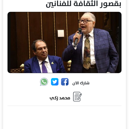
بقصور الثقافة للفنانين
شارك الان
محمد زكي