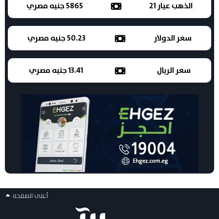
الذهب عيار 21
5865 جنيه مصري
سعر الدولار
50.23 جنيه مصري
سعر الريال
13.41 جنيه مصري
أعلى الصفحه