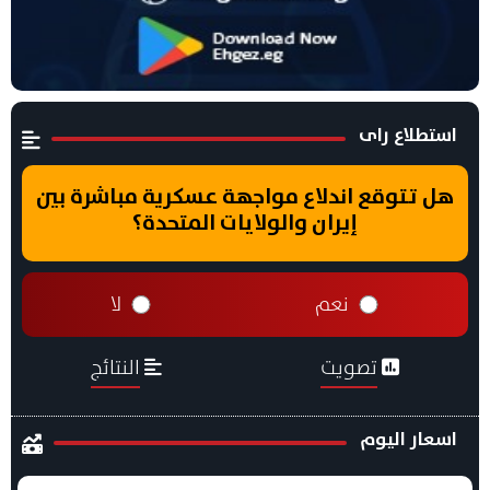
استطلاع راى
هل تتوقع اندلاع مواجهة عسكرية مباشرة بين
إيران والولايات المتحدة؟
نعم
لا
تصويت
النتائج
اسعار اليوم