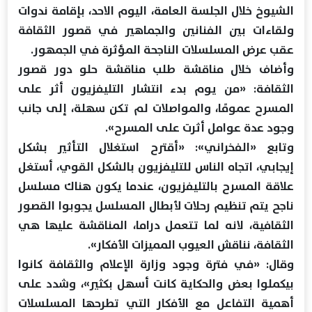
الشيوخ خلال الجلسة العامة، اليوم الاحد، بإقامة ندوات
ولقاءات بين الفنانين والجماهير في قصور الثقافة
عقب عرض المسلسلات الناجحة المؤثرة في الجمهور.
وأضاف خلال مناقشة طلب مناقشة حلو دور قصور
الثقافة: «من يوم بدء انتشار التليفزيون أثر على
المسرح عمومًا، والمواصلات لم تكن سهلة، إلى جانب
وجود عدة عوامل أثرت على المسرح».
وتابع «الفخراني»: «أقترح استغلال التأثير بشكل
إيجابي، اتجاه الناس للتليفزيون بالشكل القوي، أستغل
علاقة المسرح بالتليفزيون، عندما يكون هناك مسلسل
ناجح يتم تنظيم رحلات لأبطال المسلسل يجوبوا القصور
الثقافية، لانه لما تتعمل دراما، المناقشة عليها هي
الثقافة، نناقش العيوب المميزات الأفكار».
وقال: «في فترة وجود وزارة الإعلام والثقافة كانوا
بيكملوا بعض والحكاية كانت أسهل بكثير»، وشدد على
أهمية التفاعل مع الأفكار التي تطرحها المسلسلات