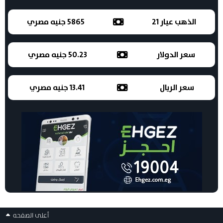
الذهب عيار 21
5865 جنيه مصري
سعر الدولار
50.23 جنيه مصري
سعر الريال
13.41 جنيه مصري
أعلى الصفحه