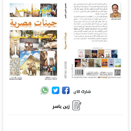
شارك الان
زين ياسر