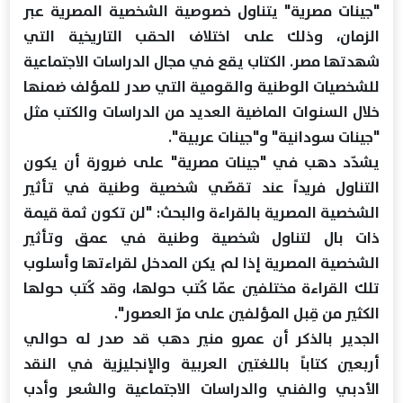
"جينات مصرية" يتناول خصوصية الشخصية المصرية عبر
الزمان، وذلك على اختلاف الحقب التاريخية التي
شهدتها مصر. الكتاب يقع في مجال الدراسات الاجتماعية
للشخصيات الوطنية والقومية التي صدر للمؤلف ضمنها
خلال السنوات الماضية العديد من الدراسات والكتب مثل
"جينات سودانية" و"جينات عربية".
يشدّد دهب في "جينات مصرية" على ضرورة أن يكون
التناول فريداً عند تقصّي شخصية وطنية في تأثير
الشخصية المصرية بالقراءة والبحث: "لن تكون ثمة قيمة
ذات بال لتناول شخصية وطنية في عمق وتأثير
الشخصية المصرية إذا لم يكن المدخل لقراءتها وأسلوب
تلك القراءة مختلفين عمّا كُتب حولها، وقد كُتب حولها
الكثير من قِبل المؤلفين على مرّ العصور".
الجدير بالذكر أن عمرو منير دهب قد صدر له حوالي
أربعين كتاباً باللغتين العربية والإنجليزية في النقد
الأدبي والفني والدراسات الاجتماعية والشعر وأدب