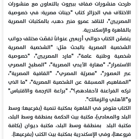
طرحت منشورات ضفاف ببيروت بالتعاون مع منشورات
الاختلاف في الجزائر كتاب "جينات مصرية: في خصوصية
المصريين"، للناقد عمرو منير دهب، بالمكتبات المصرية
بالقاهرة والإسكندرية.
يتضمّن الكتاب حوالي أربعين عنواناً تقصّت مختلف جوانب
الشخصية المصرية بالبحث مثل: "الشخصية المصرية
شخصية وطنية عامة"، "مارد المصريين"، "خصوصية
الاستمرار"، "مهارة الأيدي المصرية"، "المطبخ المصري
عبر العصور"، "مصريّة المصري"، "القافية المصرية"،
"المفاهيم المسبقة عن الشخصية المصرية"، "ما الذي
تركه الفراعنة لأحفادهم؟"، "براعة الترجمة والاقتباس"
و"الأهلي والزمالك".
الكتاب متوفر في القاهرة بمكتبة تنمية (بفرعيها: وسط
البلد والمعادي)، مكتبة بيت الحكمة بمنطقة وسط البلد،
مكتبة البلد بمنطقة وسط البلد، مكتبة ديوان (بكافة
فروعها)، وفي الإسكندرية بمكتبة بيت الكتب (بفرعيها).