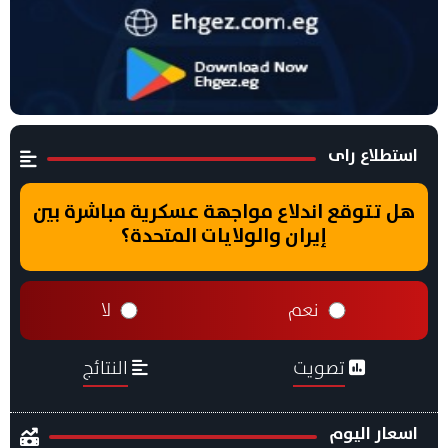
استطلاع راى
هل تتوقع اندلاع مواجهة عسكرية مباشرة بين
إيران والولايات المتحدة؟
نعم
لا
تصويت
النتائج
اسعار اليوم