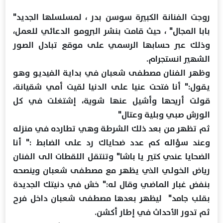
روجت الفنانة الكبيرة سوسن بدر ، لمسلسلها الجديد"
بابا المجال" ، حيث قامت بنشر البرومو الدعائي للعمل،
وذلك عبر حسابها الرسمي على موقع تبادل الصور
الشهير انستجرام.
وظهر الفنان مصطفى شعبان في بداية الفيديو وهو
يقول:" أنا فتحت عنيا على الدنيا لقيت أمي شقيانة،
قولت أريحها وأشيل عنها شوية، إشتغلت في كل
الورش صبي وبلية وعتال"
ثم تظهر من بعد ذلك الشرطة وهي تطارده في منزله
وعند سؤاله كم عدد ضحاياك رد على الضابط :" أنا
الضحايا عندي كتير يا باشا" وتنتقل اللقطات الى الفنان
رياض الخولي الذي يظهر مع مصطفى شعبان وينصحه
بنفض غبار الماضي وقال له:" خش في دنيتك الجديدة
بقلب جامد" ليظهر بعدها مصطفى شعبان داخل فرح
ثم تدور الأحداث في إطار أكشن.