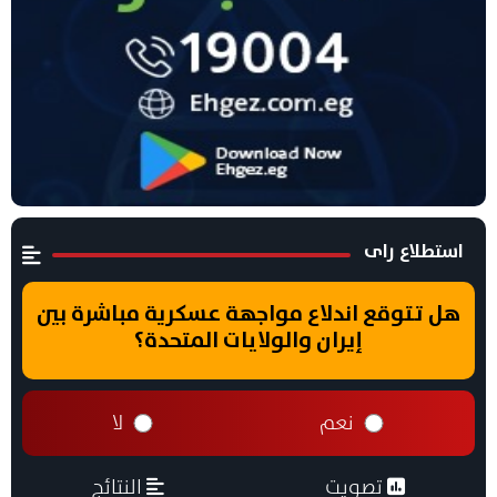
استطلاع راى
هل تتوقع اندلاع مواجهة عسكرية مباشرة بين
إيران والولايات المتحدة؟
نعم
لا
تصويت
النتائج