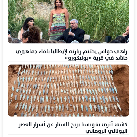
زاهي حواس يختتم زيارته لإيطاليا بلقاء جماهيري
حاشد في قرية «بوليكورو»
كشف أثري بقويسنا يزيح الستار عن أسرار العصر
اليوناني الروماني