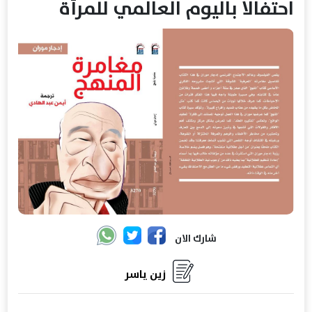
احتفالا باليوم العالمي للمرأة
شارك الان
زين ياسر