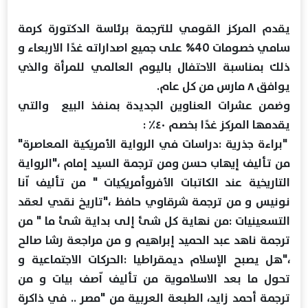
يقدم المركز القومي للترجمة برئاسة الدكتورة كرمة
سامي خصومات 40% على جميع اصداراته غدًا الاربعاء و
ذلك بمناسبة الاحتفال باليوم العالمي للمرأة والذي
يوافق ٨ مارس من كل عام.
وضمن عشرات العناوين الجديدة بمنفذ البيع والتي
يقدمها المركز غدًا بخصم ٤٠٪؜ :
"براءة جذرية :دراسات في الرواية الأمريكية المعاصرة"
من تأليف إيهاب حسن ومن ترجمة السيد إمام ،"الرواية
التاريخية عند الكاتبات الأفروأمريكيات " من تأليف اّنا
نونيس و من ترجمة شرقاوي حافظ ،"تاريخ نقدي لعقد
التسعينيات :من نهاية كل شئ إلى بداية شئ ما " من
ترجمة ناهد عبد الحميد إبراهيم و من مراجعة رشا صالح
،"هل يصبح الإسلام ديمقراطيا :الحركات الاجتماعية و
تحول ما بعد الاسلاموية من تأليف اّصف بيات و من
ترجمة أحمد زايد، الطبعة العربية من "مصر .. في ذاكرة