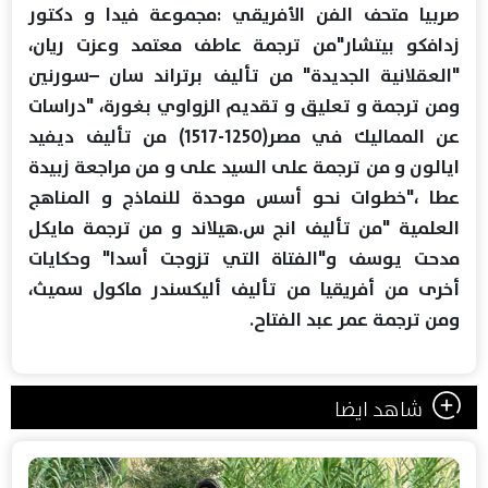
صربيا متحف الفن الأفريقي :مجموعة فيدا و دكتور
زدافكو بيتشار"من ترجمة عاطف معتمد وعزت ريان،
"العقلانية الجديدة" من تأليف برتراند سان –سورنين
ومن ترجمة و تعليق و تقديم الزواوي بغورة، "دراسات
عن المماليك في مصر(1250-1517) من تأليف ديفيد
ايالون و من ترجمة على السيد على و من مراجعة زبيدة
عطا ،"خطوات نحو أسس موحدة للنماذج و المناهج
العلمية "من تأليف انج س.هيلاند و من ترجمة مايكل
مدحت يوسف و"الفتاة التي تزوجت أسدا" وحكايات
أخرى من أفريقيا من تأليف أليكسندر ماكول سميث،
ومن ترجمة عمر عبد الفتاح.
شاهد ايضا