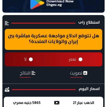
استطلاع راى
هل تتوقع اندلاع مواجهة عسكرية مباشرة بين
إيران والولايات المتحدة؟
نعم
لا
تصويت
النتائج
اسعار اليوم
الذهب عيار 21
5865 جنيه مصري