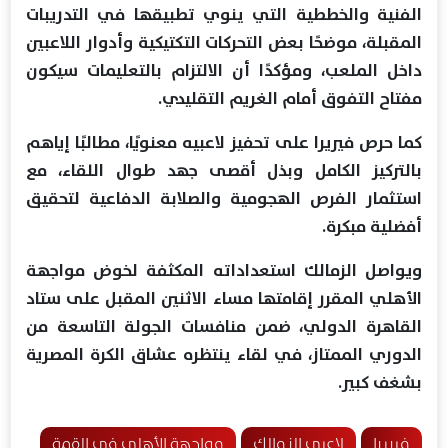
الفنية والخططية التي ينوي تطبيقها في التدريبات
المقبلة، موضحًا بعض التحركات التكتيكية وأدوار اللاعبين
داخل الملعب، ومؤكدًا أن الالتزام بالتعليمات سيكون
مفتاح التفوق أمام الغريم التقليدي.
كما حرص فيريرا على تحفيز لاعبيه معنويًا، مطالبًا إياهم
بالتركيز الكامل وبذل أقصى جهد طوال اللقاء، مع
استثمار الفرص الهجومية والصلابة الدفاعية لتحقيق
أفضلية مبكرة.
ويواصل الزمالك استعداداته المكثفة لخوض مواجهة
الأهلي المقرر إقامتها مساء الاثنين المقبل على ستاد
القاهرة الدولي، ضمن منافسات الجولة التاسعة من
الدوري الممتاز، في لقاء ينتظره عشاق الكرة المصرية
بشغف كبير.
فيريرا
لاعبي الزمالك
مواجهة الأهلي في القمة