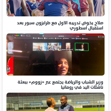
صلاح يخوض تدريبه الاول مع طرابزون سبور بعد
استقبال اسطوري
وزير الشباب والرياضة يجتمع عبر «زووم» ببعثة
ناشئات اليد في رومانيا