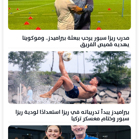
مدرب ريزا سبور يرحب ببعثة بيراميدز.. وموكوينا
يهديه قميص الفريق
بيراميدز يبدأ تدريباته في ريزا استعدادًا لودية ريزا
سبور وختام معسكر تركيا