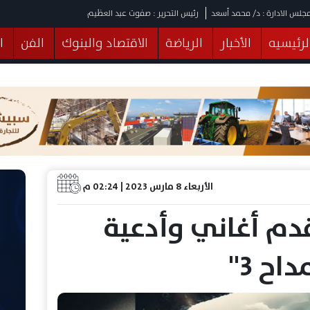
جلس الادارة : د/ محمد أسعد
رئيس التحرير : صفوت عبد العظيم
لرئيسيه
الأخبار
الرياضة
الاقتصاد والبنوك
الفن
ا
يقات
عربي ودولي
المرأة والطفل
التكنولوجيا
وهات
البرلمان
صحة
الثقافة
خدمات
منوعات
الأربعاء 8 مارس 2023 | 02:24 م
دم أغاني وأدعية
ح 3"