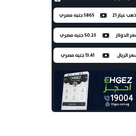
ذهب عيار 21
5865 جنيه مصري
ر الدولار
50.23 جنيه مصري
ر الريال
13.41 جنيه مصري