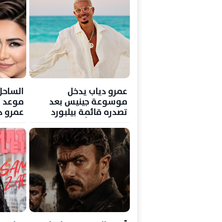
عمرو دياب يدخل
الساحل
موسوعة جينيس بعد
موعد مع
تصدره قائمة بيلبورد
عمرو د
عربية لـ68 أسبوعًا
ونانسي
وأحمد
الجمعة