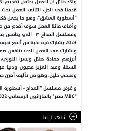
وأكد هلال أن العمل يحتمل تقديم أكث
قدمنا في الجزء الثاني العمل تحت 
"أسطورة العشق"، وهو ما يجعل فكر
وأضاف قائلا العمل سوف أقدم من خلال
ومسلسل المداح ٣ ال
2023 يشارك فيه نخبة من ألمع نجوم الفن.
أبرزهم حمادة هلال ويسرا اللوزي،
السقا، وعبد العزيز مخيون ودنيا عب
وصبحي خليل، وهو من تأليف أمين جما
و عُرض مسلسل “المداح - أسطورة الو
"MBC مصر" بالماراثون الرمضاني 2022.
شاهد ايضا