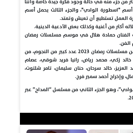
ر من جزء منه في حالة وجود فكرة جيدة خاصة وأننا
أسم "اسطورة الوادي"، والجزء الثالث يحمل أسم
ة العمل تستطيع أن تعيش وتمتد.
ه أكثر من أغنية وكذلك بعض الأدعية الدينية.
ذي ينافس به الفنان حمادة هلال في موسم مسلسلات رمضان
ويشارك في العمل الذي ينافس ضمن مسلسلات رمضان 2023 عدد كبير من النجوم، من
 خالد زكي، محمد رياض، رانيا فريد شوقي، عصام
د العزيز، خالد سرحان، حنان سليمان، تامر شلتوت،
ل، وإخراج أحمد سمير فرج.
ادي”، وهو الجزء الثاني من مسلسل “المداح” عبر