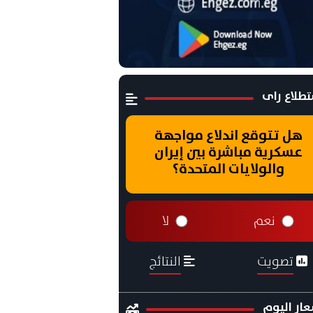
طلاع راى
هل تتوقع اندلاع مواجهة
عسكرية مباشرة بين إيران
والولايات المتحدة؟
نعم
لا
تصويت
النتائج
ار اليوم