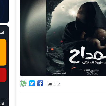
است
شارك الان
اسع