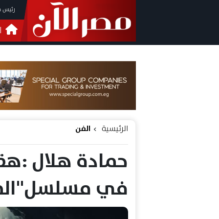
رئيس م
ا
التحق
فيدي
الرئيسية
الفن
حمادة هلال :هق
في مسلسل"المدا