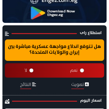
استطلاع راى
هل تتوقع اندلاع مواجهة عسكرية مباشرة بين
إيران والولايات المتحدة؟
نعم
لا
تصويت
النتائج
اسعار اليوم