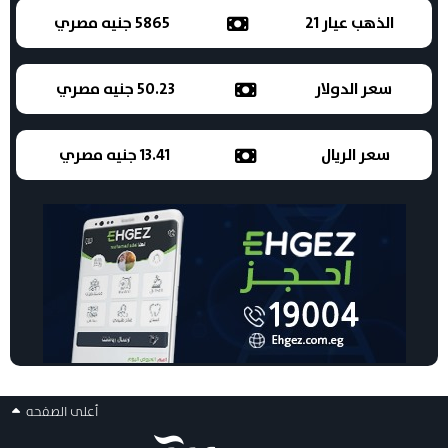
الذهب عيار 21
5865 جنيه مصري
سعر الدولار
50.23 جنيه مصري
سعر الريال
13.41 جنيه مصري
أعلى الصفحه