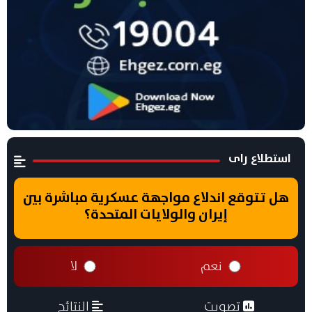
استطلاع راى
هل تتوقع اندلاع مواجهة عسكرية مباشرة بين
إيران والولايات المتحدة؟
نعم
لا
تصويت
النتائج