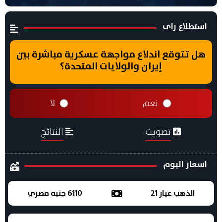
استطلاع راى
هل تتوقع اندلاع مواجهة عسكرية مباشرة بين
إيران والولايات المتحدة؟
نعم
لا
تصويت
النتائج
اسعار اليوم
الذهب عيار 21
6110 جنيه مصري