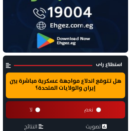
استطلاع راى
هل تتوقع اندلاع مواجهة عسكرية مباشرة بين
إيران والولايات المتحدة؟
نعم
لا
تصويت
النتائج