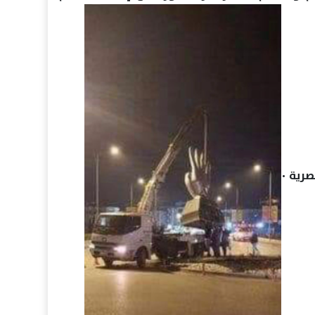
رية ٠