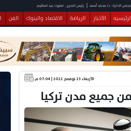
جلس الادارة : د/ محمد أسعد
رئيس التحرير : صفوت عبد العظيم
لرئيسيه
الأخبار
الرياضة
الاقتصاد والبنوك
الفن
ا
يقات
عربي ودولي
المرأة والطفل
التكنولوجيا
وهات
البرلمان
صحة
الثقافة
خدمات
منوعات
الأربعاء 23 نوفمبر 2022 | 07:04 م
ة⁩ من جميع مدن ⁧تركيا⁩