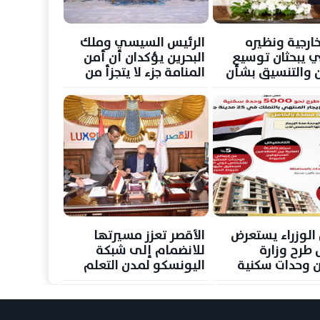
خارجية ونظيره
الرئيس السيسي وملك
ي يبحثان توسيع
البحرين يؤكدان أن أمن
ن والتنسيق بشأن
المنامة جزء لا يتجزأ من
المنطقة
الأمن القومي المصري
لوزراء يستعرض
الأقصر تعزز مسيرتها
 طرح وزارة
للانضمام إلى شبكة
ن وحدات سكنية
اليونسكو لمدن التعلم
لإيجار
بتوأمة مع الشرقية
ودمياط