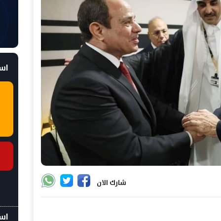
است
شارك الان
اسع