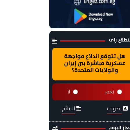
طلاع راى
هل تتوقع اندلاع مواجهة
عسكرية مباشرة بين إيران
والولايات المتحدة؟
نعم
لا
تصويت
النتائج
ار اليوم