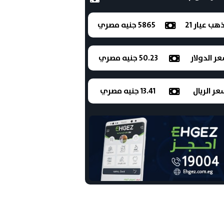
ذهب عيار 21
5865 جنيه مصري
ر الدولار
50.23 جنيه مصري
ر الريال
13.41 جنيه مصري