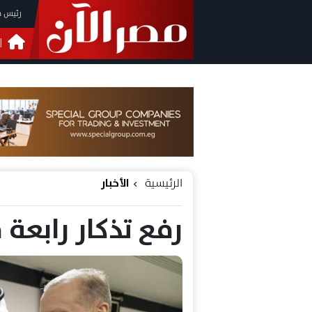
رئيس م
ا
التحق
فيدي
الرئيسية
الأخبار
رفع تذكار ⁧‫رابع‬‫‬