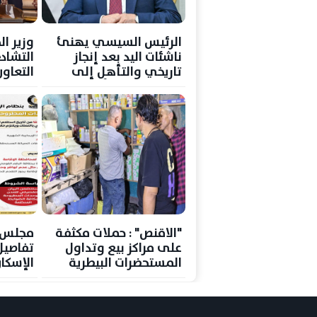
الرئيس السيسي يهنئ
وزير ال
ناشئات اليد بعد إنجاز
التشاد
تاريخي والتأهل إلى
التعاو
نصف نهائي كأس العالم
قضايا 
"الاقنص" : حملات مكثفة
مجلس ا
على مراكز بيع وتداول
تفاصيل
المستحضرات البيطرية
الإسكا
بنظام ا