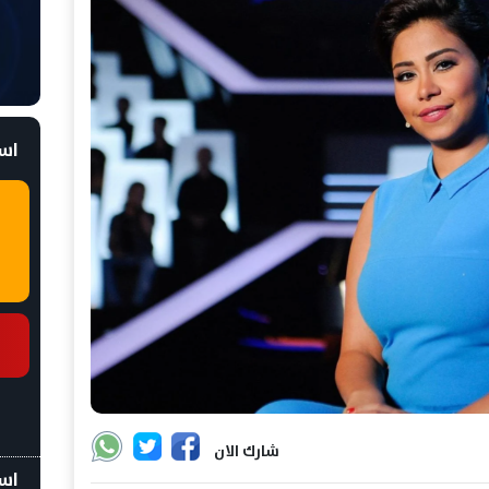
است
شارك الان
اسع