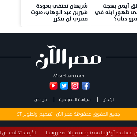
ق أيمن بهجت
شريهان تحتفي بعودة
ى ظهور ابنه في
شيرين عبد الوهاب: صوت
رو دياب؟
مصري لن يتكرر
Misrelaan.com
للإعلان
سياسة الخصوصية
من نحن
جميع الحقوق محفوظة مصر الان - تصميم وتطوير
ST
في توجيه ضربات ضد روسيا
الأرصاد تكشف عن تفاصيل طقس غدا السب