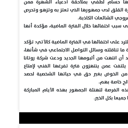
يها حسام لطفي بملاحقة أدعياء الشهرة ممن
ارة القلق لدى جمهورها الذي تعتز به وتزهو وتحرص
روجي الشائعات الكاذبة.
ى سبب اختفائها خلال الفترة الماضية، مؤكدة أنها
للرد على اختفائها في الفترة الماضية كالأتي: تؤكد
 ما تناقلته وسائل التواصل الاجتماعي في شأنها،
د أن انتهت من ألبومها الجديد ودعت شركة روتانا
لتفت عمن ينتهزون فترة تفرغها الفني لإمتاع
 من الخوض بغير حق في حياتها الشخصية لحصد
لح خاصة بهم.
ه الفرصة لتهنئة الجمهور بهذه الأيام المباركة
جميعا بكل الخير.