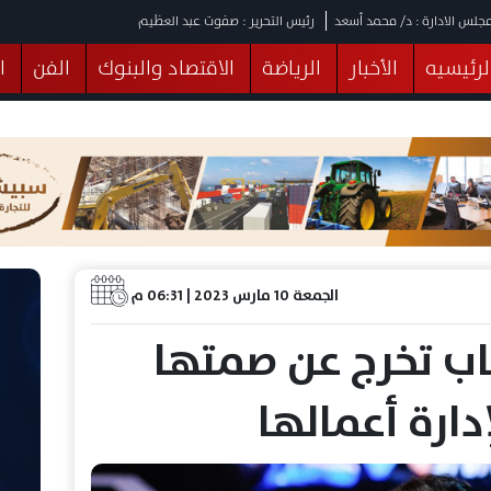
جلس الادارة : د/ محمد أسعد
رئيس التحرير : صفوت عبد العظيم
لرئيسيه
الأخبار
الرياضة
الاقتصاد والبنوك
الفن
ا
يقات
عربي ودولي
المرأة والطفل
التكنولوجيا
وهات
البرلمان
صحة
الثقافة
خدمات
منوعات
الجمعة 10 مارس 2023 | 06:31 م
اب تخرج عن صمتها
دارة أعمالها