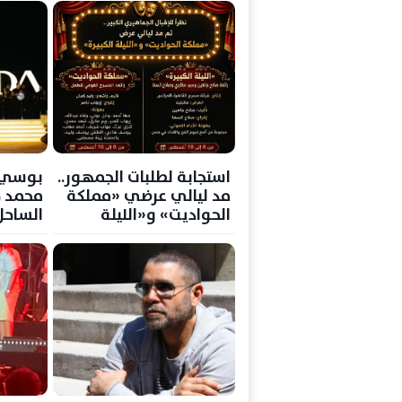
استجابة لطلبات الجمهور..
بوسي 
مد ليالي عرضي «مملكة
محمد 
الحواديت» و«الليلة
الساحل
الكبيرة» بالإسكندرية