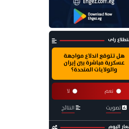
طلاع راى
هل تتوقع اندلاع مواجهة
عسكرية مباشرة بين إيران
والولايات المتحدة؟
نعم
لا
تصويت
النتائج
ار اليوم