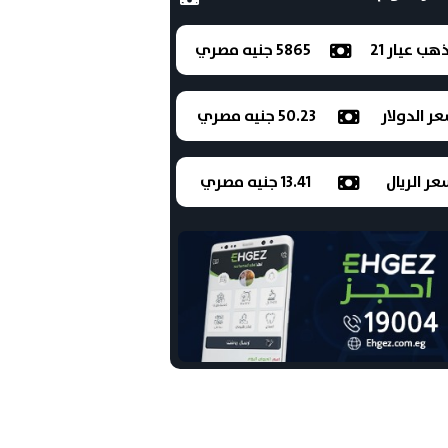
ذهب عيار 21
5865 جنيه مصري
ر الدولار
50.23 جنيه مصري
ر الريال
13.41 جنيه مصري