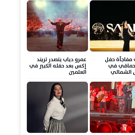
مفاجأة حفل
عمرو دياب يتصدر تريند
حماقي في
إكس بعد حفله الكبير في
 الشمالي
العلمين