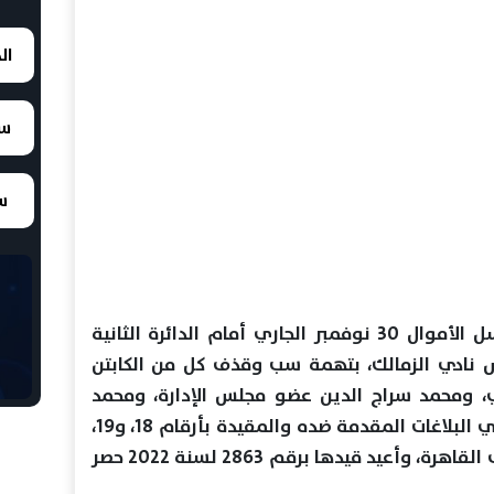
ال
سع
سع
حددت نيابة الشئون الاقتصادية وغسل الأموال 30 نوفمبر الجاري أمام الدائرة الثانية
 نادي الزمالك، بتهمة سب وقذف كل من الكابتن
، ومحمد سراج الدين عضو مجلس الإدارة، ومحمد
عثمان المستشار القانوني للنادي في البلاغات المقدمة ضده والمقيدة بأرقام 18، و19،
و20 لسنة 2020 حصر تحقيق استئناف القاهرة، وأعيد قيدها برقم 2863 لسنة 2022 حصر