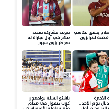
صلاح يحقق مكاسب
موعد مشاركة محمد
 ضخمة لطرابزون
صلاح في أول مباراة له
مع طرابزون سبور
ة الأخيرة
ناشئو السلة يواجهون
يال يوم الأحد ..
كوت ديفوار في صدام
 اليد وحلم أول
مثير ببطولة الأفروباسكت