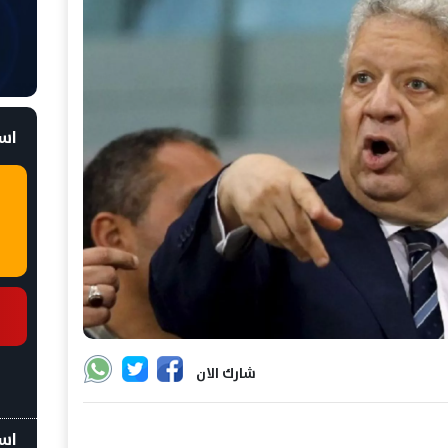
است
شارك الان
اسع