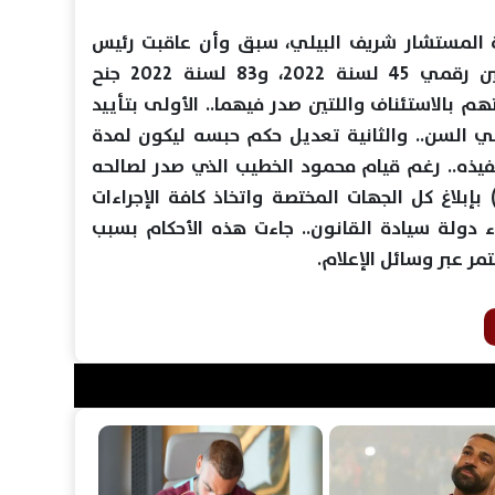
سة المستشار شريف البيلي، سبق وأن عاقبت رئيس
الزمالك بالحبس سنتين في الجنحتين رقمي 45 لسنة 2022، و83 لسنة 2022 جنح
م بالاستئناف واللتين صدر فيهما.. الأولى بتأييد
في السن.. والثانية تعديل حكم حبسه ليكون لمدة
نفيذه.. رغم قيام محمود الخطيب الذي صدر لصالحه
بإبلاغ كل الجهات المختصة واتخاذ كافة الإجراءات
ء دولة سيادة القانون.. جاءت هذه الأحكام بسبب
ر عبر وسائل الإعلام.