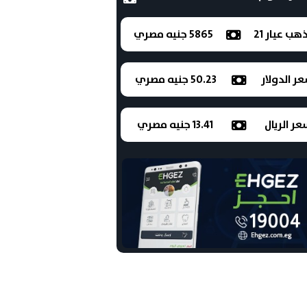
ذهب عيار 21
5865 جنيه مصري
ر الدولار
50.23 جنيه مصري
ر الريال
13.41 جنيه مصري