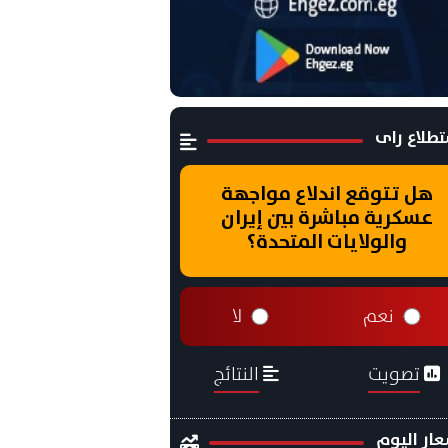
طلاع راى
هل تتوقع اندلاع مواجهة
عسكرية مباشرة بين إيران
والولايات المتحدة؟
نعم
لا
تصويت
النتائج
ار اليوم