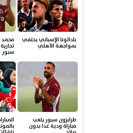
بادالونا الإسباني يحتفي
محمد 
بمواجهة الأهلي
تجارية
سبور
طرابزون سبور يلعب
المبارا
مباراة ودية غدا بدون
بالموند
صلاح
ناشئات