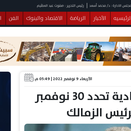
جلس الادارة : د/ محمد أسعد
رئيس التحرير : صفوت عبد العظيم
لرئيسيه
الأخبار
الرياضة
الاقتصاد والبنوك
الفن
ا
يقات
عربي ودولي
المرأة والطفل
التكنولوجيا
وهات
البرلمان
صحة
الثقافة
خدمات
منوعات
الأربعاء 9 نوفمبر 2022 | 05:49 م
المحكمة الاقتصادية تحدد 30 نوفمبر
ئيس الزمالك