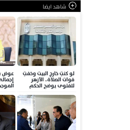
شاهد ايضا
لو كنتِ خارج البيت وخفتِ
فوات الصلاة.. الأزهر
إجمالي
للفتوى يوضح الحكم
الموجه
والضوابط
منظومة
بمحاف