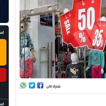
است
شارك الان
اسع