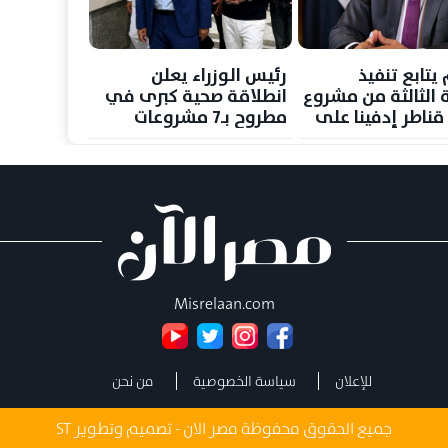
يتابع تنفيذ
رئيس الوزراء يعلن
ة الثالثة من مشروع
انطلاقة صحية كبرى في
قناطر إدفينا على
مطروح بـ7 مشروعات
يل
جديدة
Misrelaan.com
للإعلان
سياسة الخصوصية
من نحن
جميع الحقوق محفوظة مصر الان - تصميم وتطوير
ST