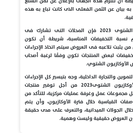
طة أن تلتزم هذه الجهات بالإعلان عن ثمن السلع
 به بيان عن الثمن الفعلى الذى كانت تباع به هذه
ية.
ووفقًا لنظام العمل بالأوكازيون الشتوى 2023 فإن المحلات التى تشارك فى
م نسبة التخفيضات المناسبة، شريطة أن تكون
من يثبت تلاعبه فى العروض سيتم اتخاذ الإجراءات
تخفيضات لبعض المنتجات تكون وفقًا لرغبة أصحاب
 الأوكازيون الشتوي.
موين والتجارة الداخلية، وجه بتيسير كل الإجراءات
لمشاركة المحلات التجارية فى الأوكازيون الشتوى2023 من أجل توفير منتجات
 مجموعات عمل وغرفة عمليات مركزية، للتأكد من
فات القياسية خلال فترة الأوكازيون، وأن يتم
لال الجولات الميدانية، والتعرف على مدى حقيقة
كون العروض حقيقية وليست وهمية.