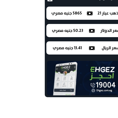
ذهب عيار 21
5865 جنيه مصري
ر الدولار
50.23 جنيه مصري
ر الريال
13.41 جنيه مصري