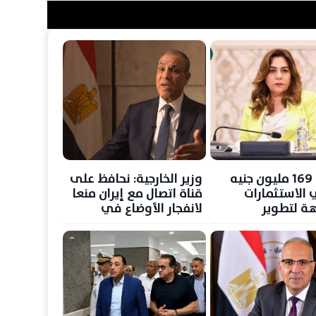
عوض : 169 مليون جنيه
وزير الخارجية: نحافظ على
 الاستثمارات
قناة اتصال مع إيران منعا
ة لتطوير
لانفجار الأوضاع في
 إدارة المخلفات
المنطقة
ظة مطروح