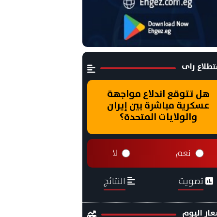
طلاع راى
هل تتوقع اندلاع مواجهة
عسكرية مباشرة بين إيران
والولايات المتحدة؟
نعم
لا
تصويت
النتائج
ار اليوم