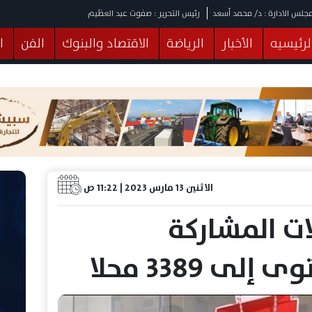
جلس الادارة : د/ محمد أسعد
رئيس التحرير : صفوت عبد العظيم
لرئيسيه
الأخبار
الرياضة
الاقتصاد والبنوك
الفن
ا
يقات
عربي ودولي
المرأة والطفل
التكنولوجيا
وهات
البرلمان
صحة
الثقافة
خدمات
منوعات
الاثنين 13 مارس 2023 | 11:22 ص
ات المشاركة
ى 3389 محلا