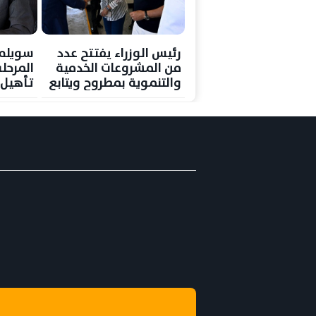
رئيس الوزراء يفتتح عدد
سويلم 
من المشروعات الخدمية
المرحل
والتنموية بمطروح ويتابع
تأهيل 
مستجدات مشروع تطوير
نهر الن
منطقة علم الروم