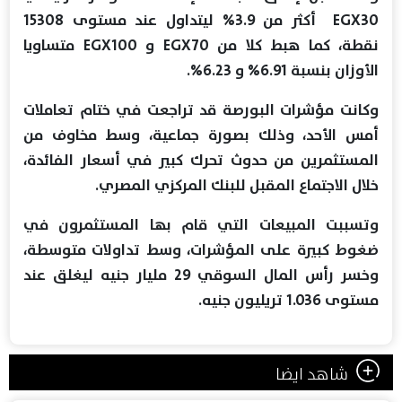
EGX30 أكثر من 3.9% ليتداول عند مستوى 15308
نقطة، كما هبط كلا من EGX70 و EGX100 متساويا
الأوزان بنسبة 6.91% و 6.23%.
وكانت مؤشرات البورصة قد تراجعت في ختام تعاملات
أمس الأحد، وذلك بصورة جماعية، وسط مخاوف من
المستثمرين من حدوث تحرك كبير في أسعار الفائدة،
خلال الاجتماع المقبل للبنك المركزي المصري.
وتسببت المبيعات التي قام بها المستثمرون في
ضغوط كبيرة على المؤشرات، وسط تداولات متوسطة،
وخسر رأس المال السوقي 29 مليار جنيه ليغلق عند
مستوى 1.036 تريليون جنيه.
شاهد ايضا