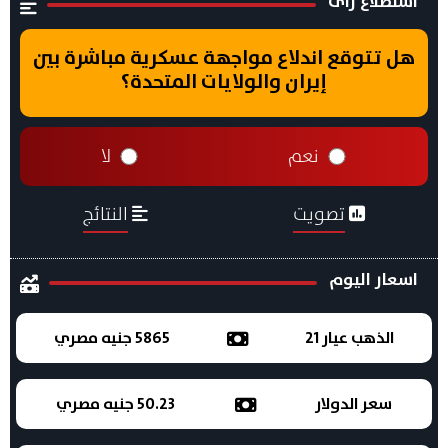
استطلاع راى
هل تتوقع اندلاع مواجهة عسكرية مباشرة بين
إيران والولايات المتحدة؟
نعم
لا
تصويت
النتائج
اسعار اليوم
الذهب عيار 21
5865 جنيه مصري
سعر الدولار
50.23 جنيه مصري