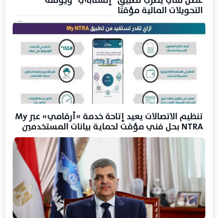
عطل فني يضرب تطبيق "إنستاباي" ويوقف
التحويلات المالية مؤقتًا
تنظيم الاتصالات يعيد إتاحة خدمة «أرقامي» عبر My
NTRA بحل فني مؤقت لحماية بيانات المستخدمين