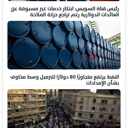
رئيس قناة السويس: ابتكار خدمات غير مسبوقة عزز
العائدات الدولارية رغم تراجع حركة الملاحة
النفط يرتفع متجاوزًا 80 دولارًا للبرميل وسط مخاوف
بشأن الإمدادات