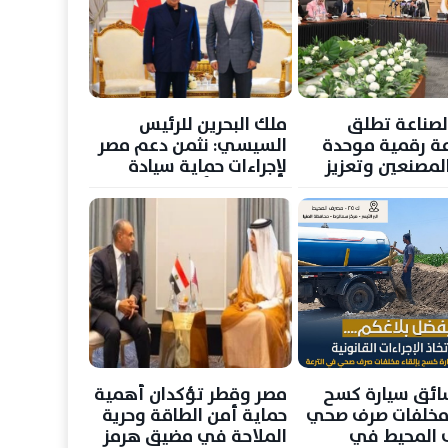
الصناعة تطلق
ملك البحرين للرئيس
ة رقمية موحدة
السيسي: نثمن دعم مصر
لمصنعين وتعزيز
لإجراءات حماية سيادة
مار الصناعي
المملكة وأمنها
ائق سيارة كسح
مصر وقطر تؤكدان أهمية
مخلفات صرف صحي
حماية أمن الطاقة وحرية
 المحيط في
الملاحة في مضيق هرمز