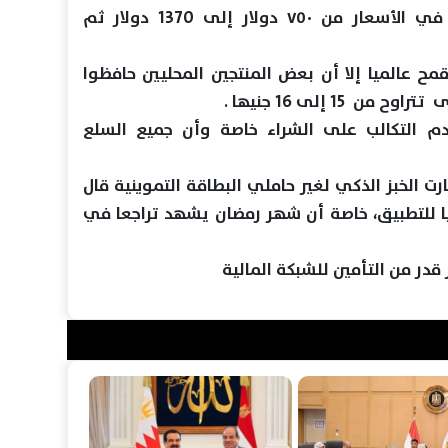
أسعار الزيت عالميا شهدت ارتفاعا في الأسعار من ٧٥٠ دولار إلى 1370 دولار ثم
قمح عالميا إلا أن بعض المنتجين المحليين حافظوا
15 إلى 16 جنيها .
م التكالب على الشراء خاصة وأن جميع السلع
ت الخبز الذكي لغير حاملي البطاقة التموينية قال
ا للتطبيق، خاصة أن شهر رمضان يشهد تراجعا في
 قدر من التأمين للشبكة المالية