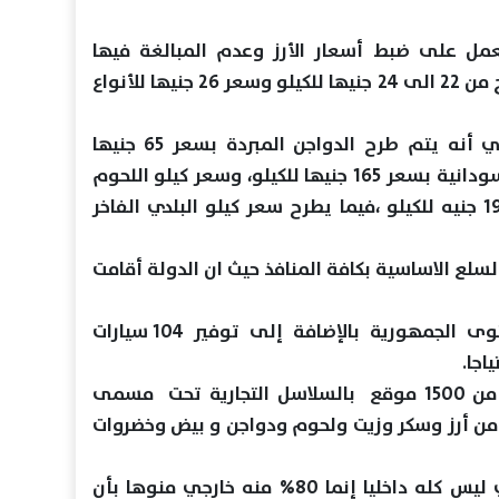
مل على ضبط أسعار الأرز وعدم المبالغة فيها
،منوها بأن متوسط أسعار الارز يتراوح من 22 الى 24 جنيها للكيلو وسعر 26 جنيها للأنواع
وفيما يتعلق بالدواجن أكد المصيلحي أنه يتم طرح الدواجن المبردة بسعر 65 جنيها
للكيلو،فيما يتم طرح كيلو اللحوم السودانية بسعر 165 جنيها للكيلو، وسعر كيلو اللحوم
البلدى بسعر يتراوح من 180 إلى 190 جنيه للكيلو ،فيما يطرح سعر كيلو البلدي الفاخر
السلع الاساسية بكافة المنافذ حيث ان الدولة أقامت
550 شادر"اهلا رمضان" على مستوى الجمهورية بالإضافة إلى توفير 104 سيارات
اجا.
وأشار المصيلحي إلى مشاركة أكثر من 1500 موقع بالسلاسل التجارية تحت مسمى
 من أرز وسكر وزيت ولحوم ودواجن و بيض وخضروات
وأكد أن التضخم في الأسعار الحالي ليس كله داخليا إنما 80% منه خارجي منوها بأن