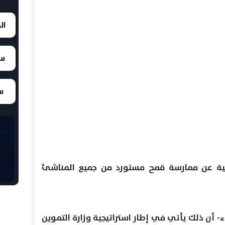
ال
سع
سع
ينية عن ممارسة قمح مستورد من جميع المناشئ
ء- أن ذلك يأتي في إطار استراتيجية وزارة التموين