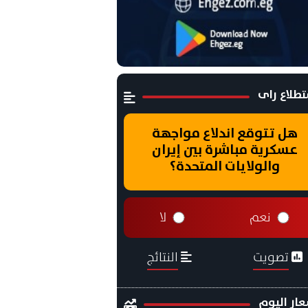
طلاع راى
هل تتوقع اندلاع مواجهة
عسكرية مباشرة بين إيران
والولايات المتحدة؟
نعم
لا
تصويت
النتائج
ار اليوم