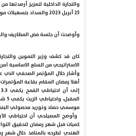
25 أبريل 2023 والسداد بتسهيلات موردين 180 يوما.
وأوضحت أن جلسة فض المظاريف والبت غدا الخمي
كان قد كشف وزير التموين والتجارة
الاستراتيجي من السلع الاساسية آم
وأشار خلال المؤتمر الصحفي الذي
إ
موسمي حصاد وتوريد محصولي البنجر 
كميات قبل شهر رمضان لتحقيق التواز
الهندي لطرحه بالمنافذ خلال شهر رم