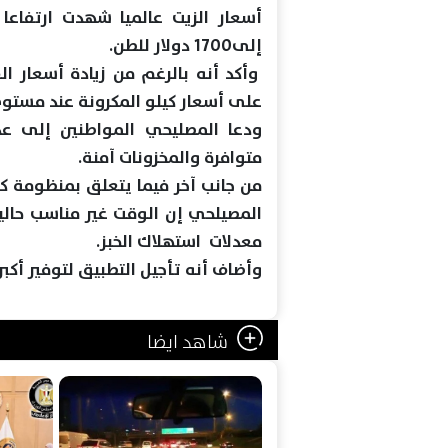
إلى1700 دولار للطن.
وأكد أنه بالرغم من زيادة أسعار ال
على أسعار كيلو المكرونة عند مستوى تتراوح من 
ودعا المصليحي المواطنين إلى عد
متوافرة والمخزونات آمنة.
من جانب آخر فيما يتعلق بمنظومة كار
المصيلحي إن الوقت غير مناسب حالي
معدلات استهلاك الخبز.
وأضاف أنه تأجيل التطبيق لتوفير أكبر
شاهد ايضا