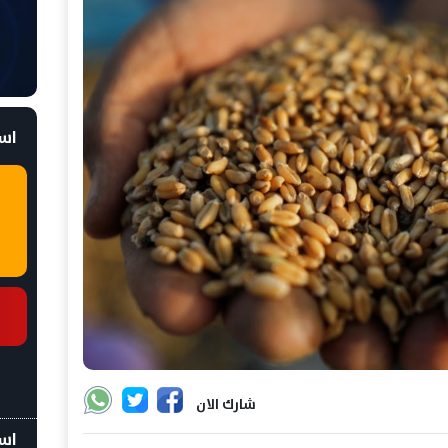
است
شارك الان
اسع