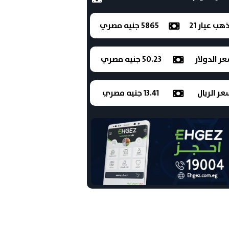
ذهب عيار 21
5865 جنيه مصري
ر الدولار
50.23 جنيه مصري
ر الريال
13.41 جنيه مصري