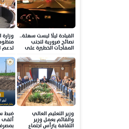
القيادة ليلًا ليست سهلة..
وزارة 
نصائح ضرورية لتجنب
منظوم
المفاجآت الخطيرة على
لدعم ا
الطريق
الاستث
وزير التعليم العالي
ضبط س
والقائم بعمل وزير
ألقى 
الثقافة يترأس اجتماع
بمصرف