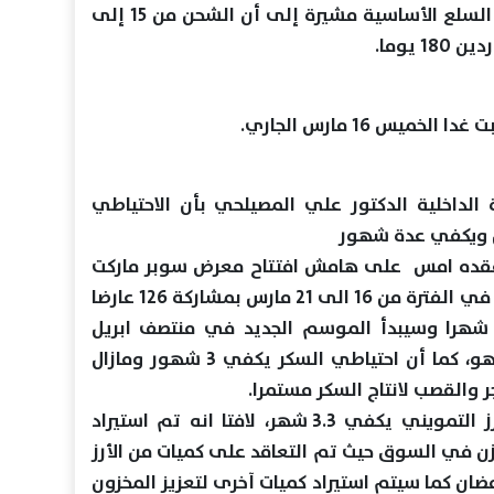
والتجارة الداخلية لتعزيز أرصدتها من السلع الأساسية مشيرة إلى أن الشحن من 15 إلى
س 16 مارس الجاري.
 الداخلية الدكتور علي المصيلحي بأن الاحتياطي
ن ويكفي عدة شهور
 عقده امس على هامش افتتاح معرض سوبر ماركت
أهلا رمضان المقام بقاعة المؤتمرات في الفترة من 16 الى 21 مارس بمشاركة 126 عارضا
لى أن احتياطي القمح يكفي 3.3 شهرا وسيبدأ الموسم الجديد في منتصف ابريل
المقبل، واحتياطي الزيت يكفي 5 شهو، كما أن احتياطي السكر يكفي 3 شهور ومازال
والقصب لانتاج السكر مستمرا.
وأوضح المصيلحي أن احتياطي الأرز التمويني يكفي 3.3 شهر، لافتا انه تم استيراد
ن في السوق حيث تم التعاقد على كميات من الأرز
ضان كما سيتم استيراد كميات آخرى لتعزيز المخزون