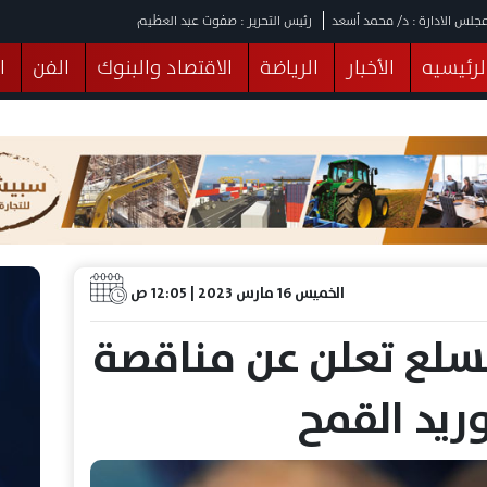
جلس الادارة : د/ محمد أسعد
رئيس التحرير : صفوت عبد العظيم
لرئيسيه
الأخبار
الرياضة
الاقتصاد والبنوك
الفن
ا
يقات
عربي ودولي
المرأة والطفل
التكنولوجيا
وهات
البرلمان
صحة
الثقافة
خدمات
منوعات
الخميس 16 مارس 2023 | 12:05 ص
لسلع تعلن عن مناقصة
ريد القمح