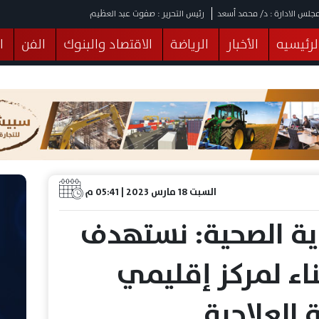
جلس الادارة : د/ محمد أسعد
رئيس التحرير : صفوت عبد العظيم
لرئيسيه
الأخبار
الرياضة
الاقتصاد والبنوك
الفن
ا
يقات
عربي ودولي
المرأة والطفل
التكنولوجيا
وهات
البرلمان
صحة
الثقافة
خدمات
منوعات
السبت 18 مارس 2023 | 05:41 م
ية الصحية: نستهدف
اء لمركز إقليمي
العلاجية