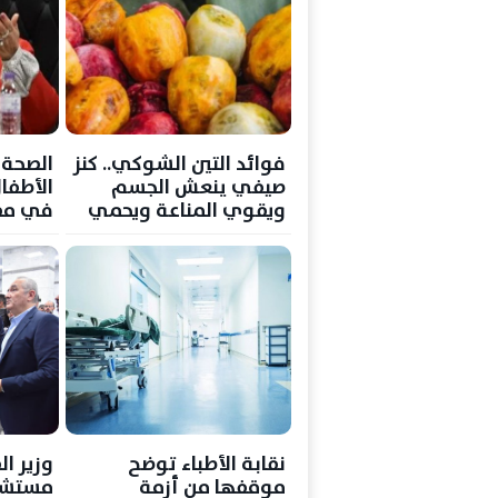
فوائد التين الشوكي.. كنز
الصحة 
صيفي ينعش الجسم
ويقوي المناعة ويحمي
القلب
عامًا..
رادع يج
نقابة الأطباء توضح
وزير ا
موقفها من أزمة
مستشف