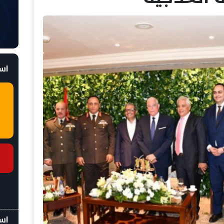
است
اسع