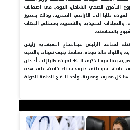
 التأمين الصحي الشامل، اليوم، في احتفالات
محافظة جنوب سيناء بالذكرى الـ 34 لعودة طابا إلى الأراضي المصرية، وذلك بحضور
ء، والقيادات التنفيذية والشعبية، وممثلي الجهات
يوخ بالمحافظة.
نئة لفخامة الرئيس عبدالفتاح السيسي، رئيس
، واللواء خالد فودة، محافظ جنوب سيناء، والتحية
لكل من خاض معركة الدبلوماسية المصرية، بمناسبة الذكرى الـ 34 لعودة طابا إلى أحضان
ري عامة، ومواطني جنوب سيناء خاصة، على هذه
ر بها كل مصري ومصرية، وأحد البقاع الهامة للدولة