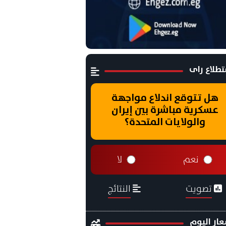
طلاع راى
هل تتوقع اندلاع مواجهة
عسكرية مباشرة بين إيران
والولايات المتحدة؟
نعم
لا
تصويت
النتائج
ار اليوم