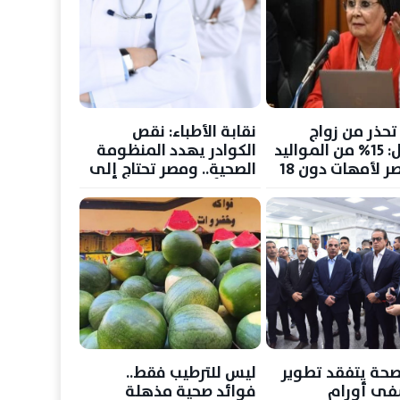
تحذر من زواج
نقابة الأطباء: نقص
الأطفال: 15% من المواليد
الكوادر يهدد المنظومة
في مصر لأمهات دون 18
الصحية.. ومصر تحتاج إلى
 ومطالب بتشريع
زيادة أعداد الأطباء 2.5 مرة
رّم الظاهرة
لصحة يتفقد تطوير
ليس للترطيب فقط..
ى أورام
فوائد صحية مذهلة