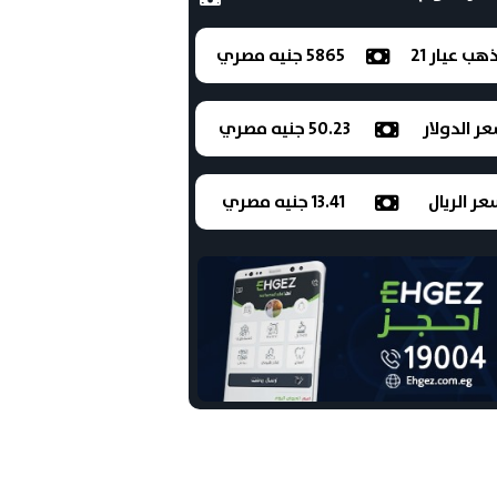
ذهب عيار 21
5865 جنيه مصري
ر الدولار
50.23 جنيه مصري
ر الريال
13.41 جنيه مصري