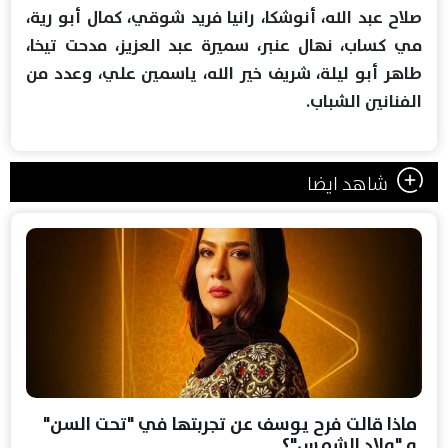
صلاح عبد الله، أنوشكا، رانيا فريد شوقي، كمال أبو رية،
مي كساب، نهال عنبر، سميرة عبد العزيز، مدحت تيخا،
طاهر أبو ليلة، شريف خير الله، ياسمين علي، وعدد من
الفنانين الشباب.
شاهد ايضا
ماذا قالت فرح يوسف عن تجربتها في "تحت السن"
و "ولاد الشمس"؟