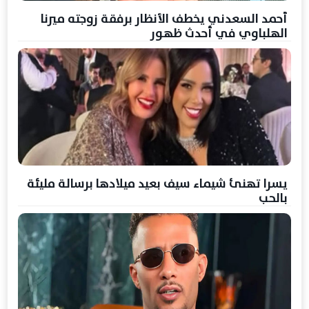
أحمد السعدني يخطف الأنظار برفقة زوجته ميرنا
الهلباوي في أحدث ظهور
يسرا تهنئ شيماء سيف بعيد ميلادها برسالة مليئة
بالحب