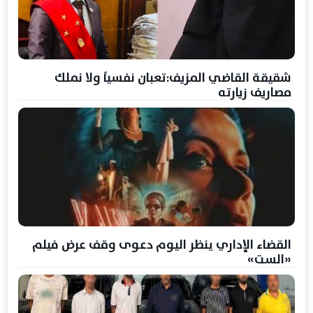
شقيقة القاضي المزيف:تعبان نفسياً ولا نملك
مصاريف زيارته
القضاء الإداري ينظر اليوم دعوى وقف عرض فيلم
«الست»