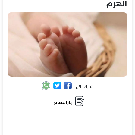
الهرم
شارك الان
يارا عصام