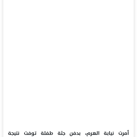
أمرت نيابة الهرم، بدفن جثة طفلة توفت نتيجة