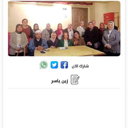
شارك الان
زين ياسر