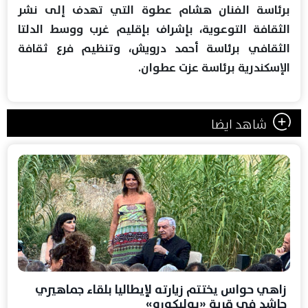
برئاسة الفنان هشام عطوة التي تهدف إلى نشر
الثقافة التوعوية، بإشراف بإقليم غرب ووسط الدلتا
الثقافي برئاسة أحمد درويش، وتنظيم فرع ثقافة
الإسكندرية برئاسة عزت عطوان.
شاهد ايضا
زاهي حواس يختتم زيارته لإيطاليا بلقاء جماهيري
حاشد في قرية «بوليكورو»