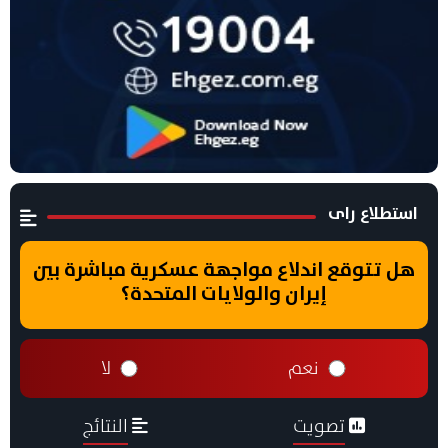
استطلاع راى
هل تتوقع اندلاع مواجهة عسكرية مباشرة بين
إيران والولايات المتحدة؟
نعم
لا
تصويت
النتائج