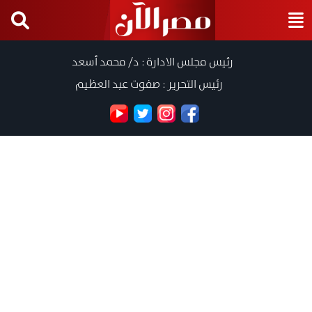
رئيس مجلس الادارة : د/ محمد أسعد
رئيس التحرير : صفوت عبد العظيم