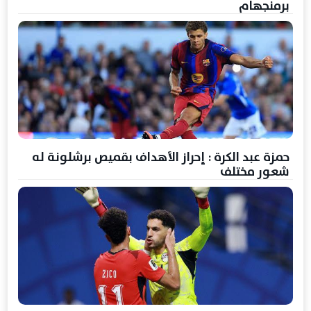
برمنجهام
حمزة عبد الكرة : إحراز الأهداف بقميص برشلونة له
شعور مختلف