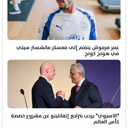
عمر مرموش ينضم إلى معسكر مانشستر سيتي
في هونج كونج
"الاسيوي" يرحب بتراجع إنفانتينو عن مشروع خصصة
كأس العالم