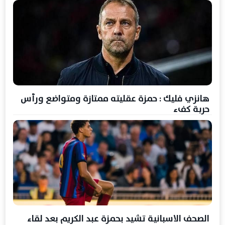
هانزي فليك : حمزة عقليته ممتازة ومتواضع ورأس
حربة كفء
الصحف الاسبانية تشيد بحمزة عبد الكريم بعد لقاء