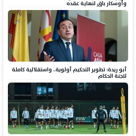
وأوسكار باقٍ لنهاية عقده
أبو ريدة: تطوير التحكيم أولوية.. واستقلالية كاملة
للجنة الحكام