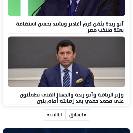
أبو ريدة يثمّن كرم أغادير ويشيد بحسن استضافة
بعثة منتخب مصر
وزير الرياضة وأبو ريدة والجهاز الفني يطمئنون
على محمد حمدي بعد إصابته أمام بنين
« السابق
التالي »