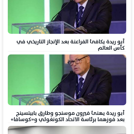
أبو ريدة يكافئ الفراعنة بعد الإنجاز التاريخي في
كأس العالم
أبو ريدة يهنئ فيرون موسنجو وطارق بابيتسينج
بعد فوزهما برئاسة الاتحاد الكونغولي و«كوسافا»