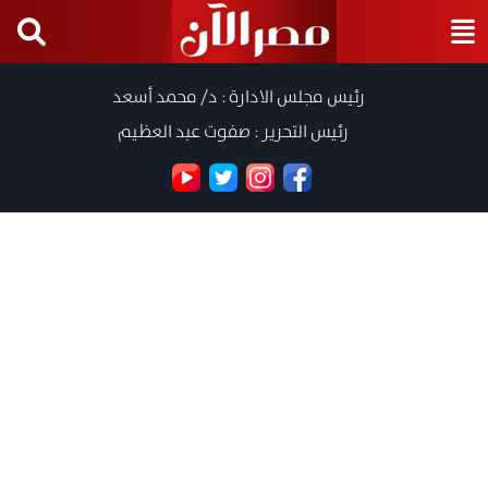
رئيس مجلس الادارة : د/ محمد أسعد
رئيس التحرير : صفوت عبد العظيم