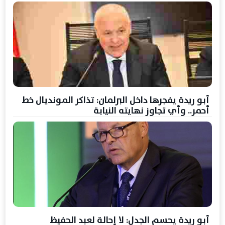
أبو ريدة يفجرها داخل البرلمان: تذاكر المونديال خط
أحمر.. وأي تجاوز نهايته النيابة
أبو ريدة يحسم الجدل: لا إحالة لعبد الحفيظ