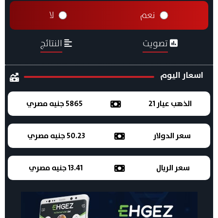
نعم
لا
تصويت
النتائج
اسعار اليوم
الذهب عيار 21
5865 جنيه مصري
سعر الدولار
50.23 جنيه مصري
سعر الريال
13.41 جنيه مصري