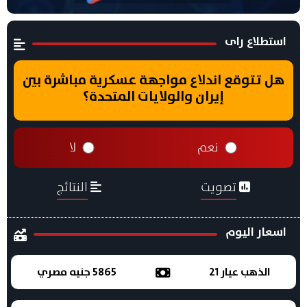
استطلاع راى
هل تتوقع اندلاع مواجهة عسكرية مباشرة بين
إيران والولايات المتحدة؟
نعم
لا
تصويت
النتائج
اسعار اليوم
الذهب عيار 21
5865 جنيه مصري