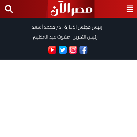
رئيس مجلس الادارة : د/ محمد أسعد
رئيس التحرير : صفوت عبد العظيم