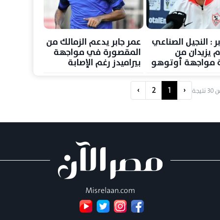
ر : النجيل الصناعي
عمر جابر يدعم الزمالك من
م يزيدان من
المقصورة في مواجهة
 مواجهة أوتوهو
بيراميدز رغم الإصابة
›
2
1
‹
ن
30
نتيجة
Misrelaan.com