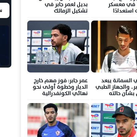
 في معسكر
بديل لعمر جابر في
 استعدادًا
تشكيل الزمالك
سع
هة سموحة
السمانة يبعد
عمر جابر: فوز مهم خارج
ر.. والجهاز الطبي
الديار وخطوة أولى نحو
بشأن حالته
نهائي الكونفدرالية