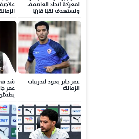
لمعركة اتحاد العاصمة..
علاجية
ونستهدف لقبًا قاريًا
الزمالك
جديدًا
لمواج
عمر جابر يعود لتدريبات
شد في 
الزمالك
عمر جاب
يطمئن 