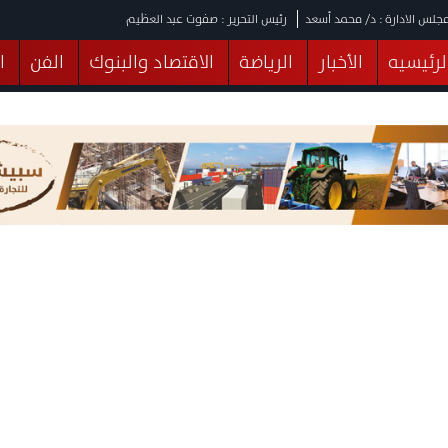
جلس الادارة : د/ محمد أسعد
رئيس التحرير : صفوت عبد العظيم
لرئيسيه
الأخبار
الرياضة
الاقتصاد والبنوك
الفن
ا
يقات
عربي ودولي
المرأة والطفل
التكنولوجيا
وهات
البرلمان
صحة
الثقافة
خدمات
منوعات