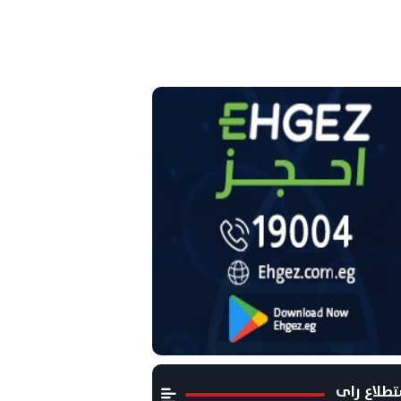
طلاع راى