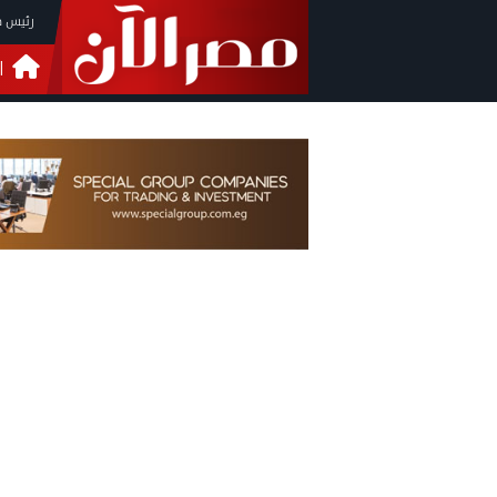
رئيس م
ا
التحق
فيدي