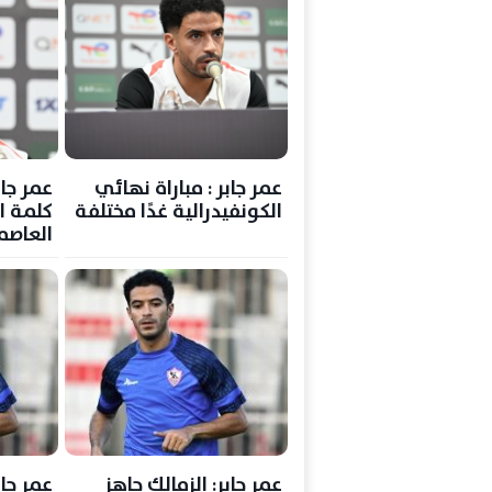
عمر جابر : مباراة نهائي
عمر جاب
الكونفيدرالية غدًا مختلفة
كلمة ا
العاصمة
بالكون
أزمات ك
عمر جابر: الزمالك جاهز
عمر جا