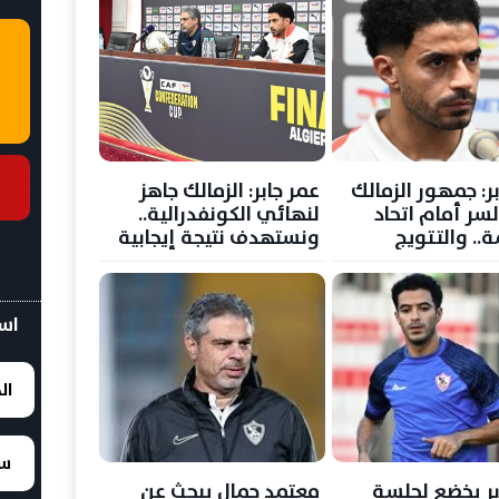
ر: جمهور الزمالك
عمر جابر: الزمالك جاهز
لسر أمام اتحاد
لنهائي الكونفدرالية..
.. والتتويج
ونستهدف نتيجة إيجابية
فدرالية سينهي
في الجزائر قبل الحسم
ثيرة
بالقاهرة
اسع
ال
سع
بر يخضع لجلسة
معتمد جمال يبحث عن