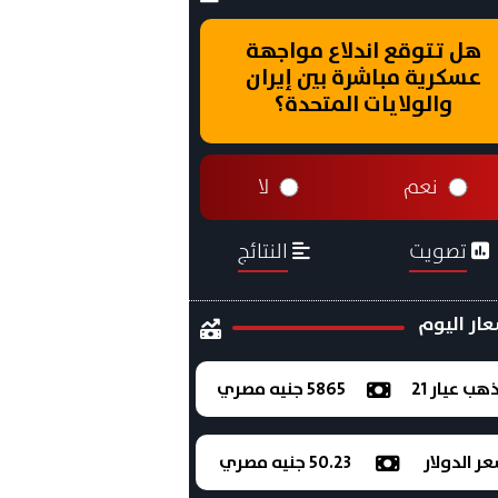
هل تتوقع اندلاع مواجهة
عسكرية مباشرة بين إيران
والولايات المتحدة؟
نعم
لا
تصويت
النتائج
ار اليوم
ذهب عيار 21
5865 جنيه مصري
ر الدولار
50.23 جنيه مصري