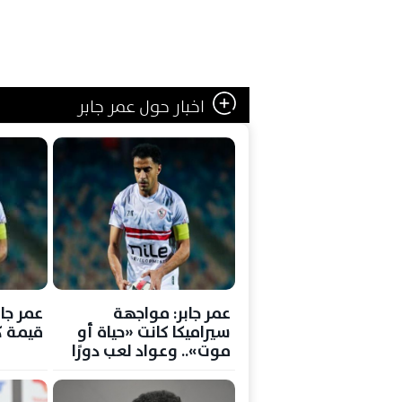
اخبار حول عمر جابر
عمر جابر: مواجهة
عمر جاب
سيراميكا كانت «حياة أو
قيمة كب
موت».. وعواد لعب دورًا
حاسمًا في تتويج الزمالك