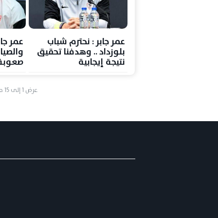
عمر جابر : نحترم شباب
عمر جاب
بلوزداد .. وهدفنا تحقيق
والصيا
نتيجة إيجابية
صعوبة
عرض
1
إلى
15
م