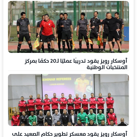
أوسكار رويز يقود تدريبًا عمليًا لـ20 حكمًا بمركز
المنتخبات الوطنية
أوسكار رويز يقود معسكر تطوير حكام الصعيد على