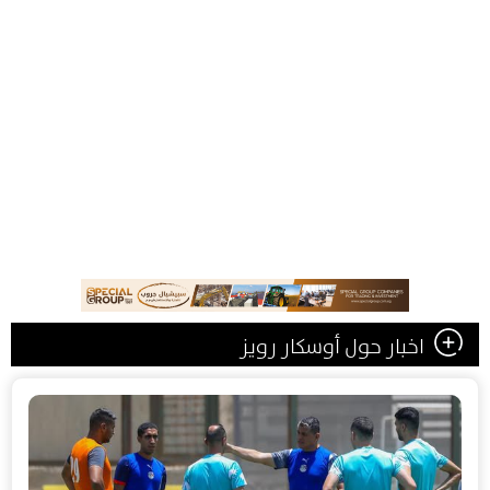
اخبار حول أوسكار رويز