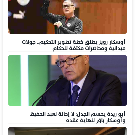
أوسكار رويز يطلق خطة تطوير التحكيم.. جولات
ميدانية ومحاضرات مكثفة للحكام
أبو ريدة يحسم الجدل: لا إحالة لعبد الحفيظ
وأوسكار باقٍ لنهاية عقده