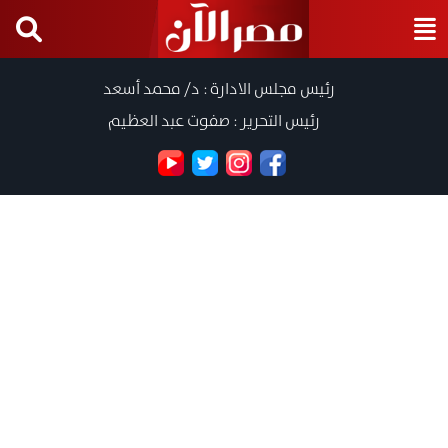
رئيس مجلس الادارة : د/ محمد أسعد
رئيس التحرير : صفوت عبد العظيم