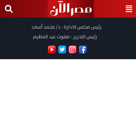
رئيس مجلس الادارة : د/ محمد أسعد
رئيس التحرير : صفوت عبد العظيم