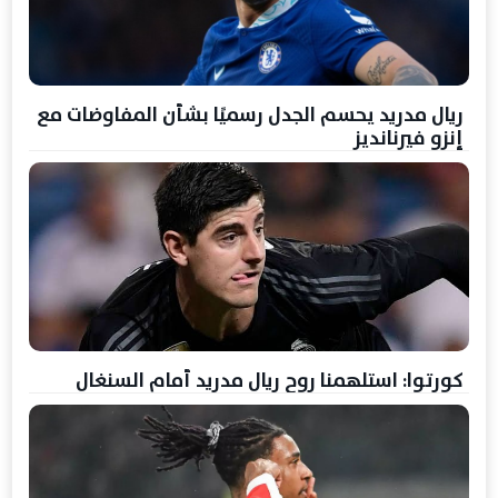
ريال مدريد يحسم الجدل رسميًا بشأن المفاوضات مع
إنزو فيرنانديز
كورتوا: استلهمنا روح ريال مدريد أمام السنغال