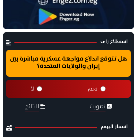
استطلاع راى
هل تتوقع اندلاع مواجهة عسكرية مباشرة بين
إيران والولايات المتحدة؟
نعم
لا
تصويت
النتائج
اسعار اليوم