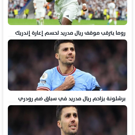
روما يترقب موقف ريال مدريد لحسم إعارة إندريك
برشلونة يزاحم ريال مدريد في سباق ضم رودري