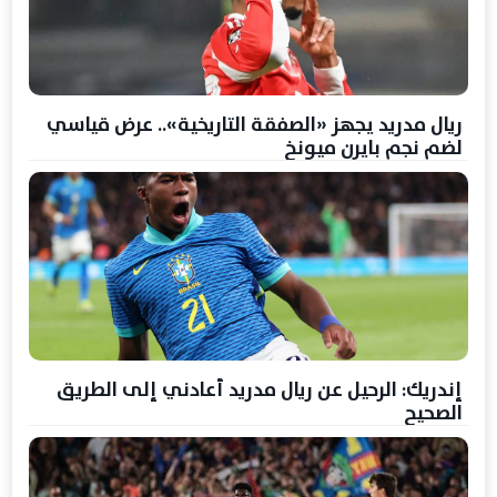
ريال مدريد يجهز «الصفقة التاريخية».. عرض قياسي
لضم نجم بايرن ميونخ
إندريك: الرحيل عن ريال مدريد أعادني إلى الطريق
الصحيح