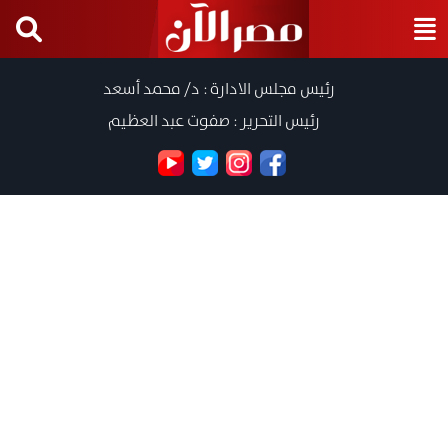
رئيس مجلس الادارة : د/ محمد أسعد
رئيس التحرير : صفوت عبد العظيم