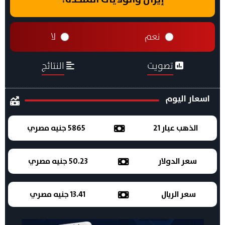
نعم
لا
تصويت
النتائج
اسعار اليوم
الذهب عيار 21
5865 جنيه مصري
سعر الدولار
50.23 جنيه مصري
سعر الريال
13.41 جنيه مصري