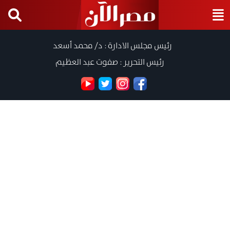
رئيس مجلس الادارة : د/ محمد أسعد
رئيس التحرير : صفوت عبد العظيم