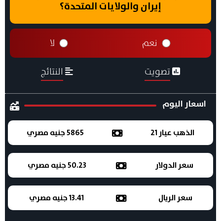
إيران والولايات المتحدة؟
نعم
لا
تصويت
النتائج
اسعار اليوم
الذهب عيار 21
5865 جنيه مصري
سعر الدولار
50.23 جنيه مصري
سعر الريال
13.41 جنيه مصري