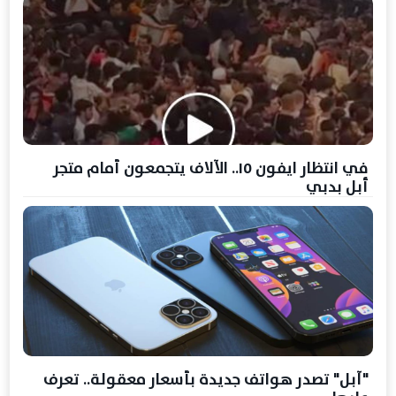
في انتظار ايفون ١٥.. الآلاف يتجمعون أمام متجر
أبل بدبي
"آبل" تصدر هواتف جديدة بأسعار معقولة.. تعرف