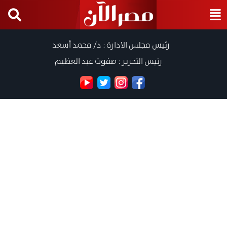
رئيس مجلس الادارة : د/ محمد أسعد
رئيس التحرير : صفوت عبد العظيم