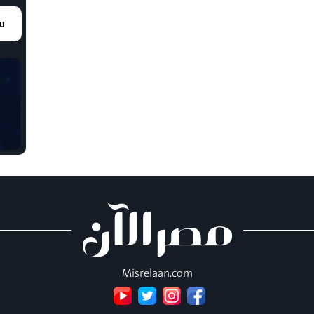
سع
Misrelaan.com