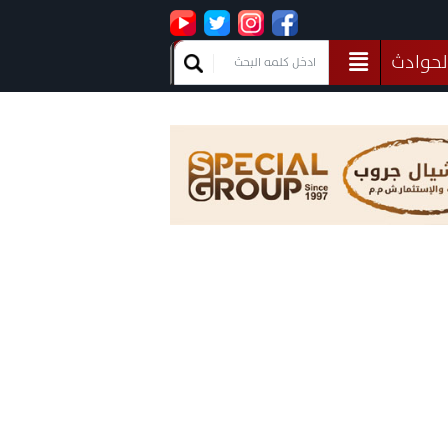
لحوادث