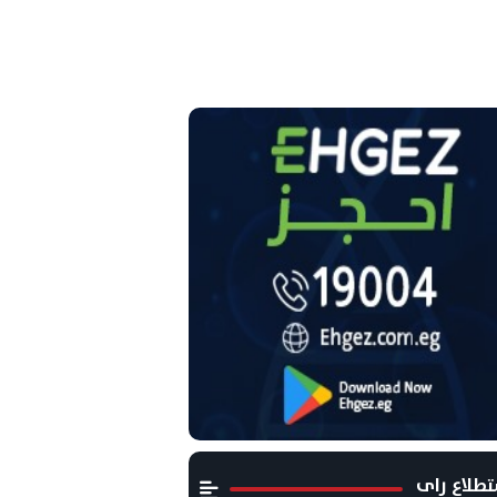
طلاع راى