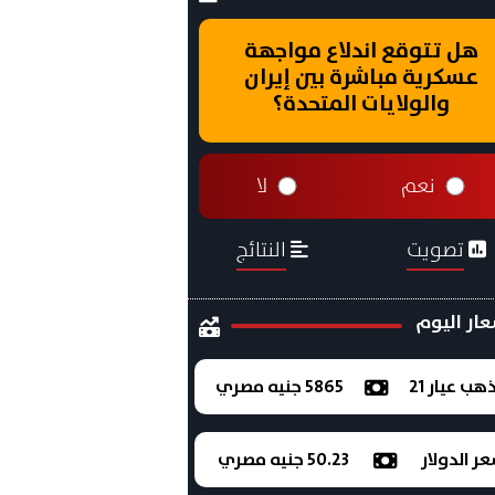
هل تتوقع اندلاع مواجهة
عسكرية مباشرة بين إيران
والولايات المتحدة؟
نعم
لا
تصويت
النتائج
ار اليوم
ذهب عيار 21
5865 جنيه مصري
ر الدولار
50.23 جنيه مصري