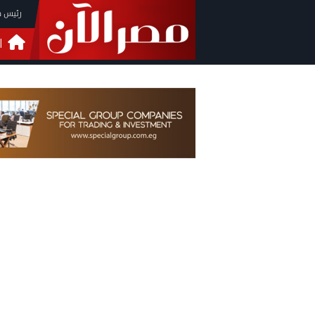
رئيس م
ا
التحق
فيدي