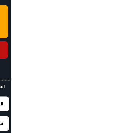
اسع
ال
سع