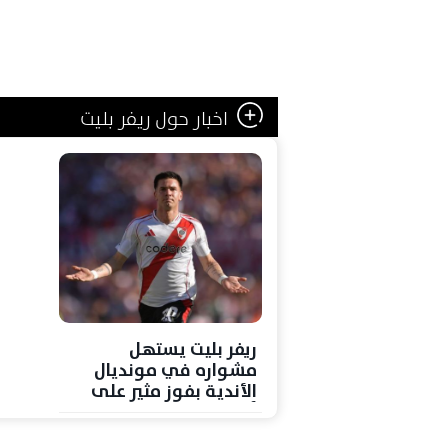
اخبار حول ريفر بليت
ريفر بليت يستهل
مشواره في مونديال
الأندية بفوز مثير على
أوراوا ريد دايموندز (3-1)