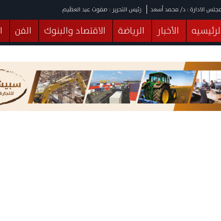
جلس الادارة : د/ محمد أسعد
رئيس التحرير : صفوت عبد العظيم
لرئيسيه
الأخبار
الرياضة
الاقتصاد والبنوك
الفن
ا
يقات
عربي ودولي
المرأة والطفل
التكنولوجيا
وهات
البرلمان
صحة
الثقافة
خدمات
منوعات