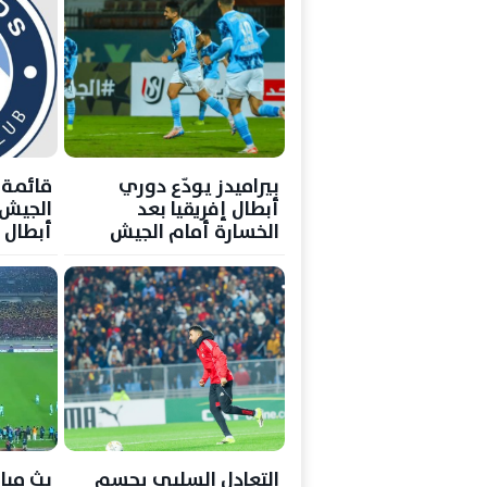
بيراميدز يودّع دوري
قائمة 
أبطال إفريقيا بعد
الجيش
الخسارة أمام الجيش
أبطال إ
الملكي بنتيجة 3-2 في
مجموع المباراتين
التعادل السلبي يحسم
بث مبا