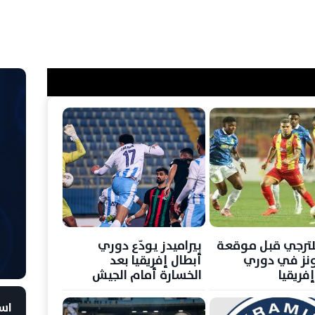
لترجي قبل موقعة
بيراميدز يودّع دوري
نز في دوري
أبطال إفريقيا بعد
فريقيا
الخسارة أمام الجيش
الملكي
است