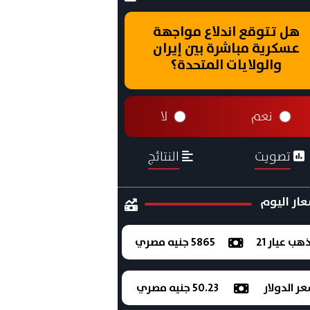
هل تتوقع اندلاع مواجهة
عسكرية مباشرة بين إيران
والولايات المتحدة؟
نعم
لا
تصويت
النتائج
ار اليوم
ذهب عيار 21
5865 جنيه مصري
ر الدولار
50.23 جنيه مصري