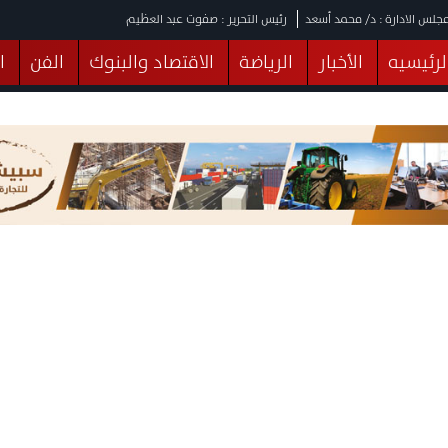
جلس الادارة : د/ محمد أسعد
رئيس التحرير : صفوت عبد العظيم
لرئيسيه
الأخبار
الرياضة
الاقتصاد والبنوك
الفن
ا
يقات
عربي ودولي
المرأة والطفل
التكنولوجيا
وهات
البرلمان
صحة
الثقافة
خدمات
منوعات