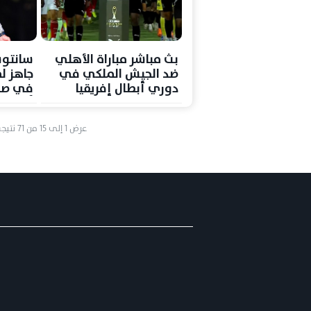
بث مباشر مباراة الأهلي
سانتوس
ضد الجيش الملكي في
جاهز ل
دوري أبطال إفريقيا
في صد
أبطال إ
عرض
1
إلى
15
من
71
نتيجة