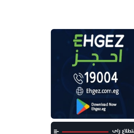
طلاع راى