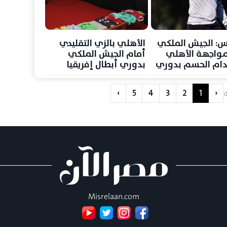
: الجيش الملكي
الأهلي بالزي التقليدي
مواجهة الأهلي
أمام الجيش الملكي
ام الحسم بدوري
بدوري أبطال إفريقيا
فريقيا
›
5
4
3
2
1
‹
Misrelaan.com