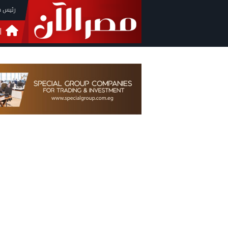
رئيس م
ا
التحق
فيدي