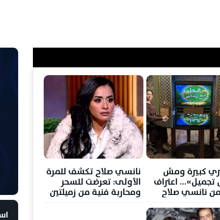
ري كبيرة ومش
نانسي صلاح تكشف للمرة
تجميل»… اعتراف
الأولى: تعرضت للسحر
ن نانسي صلاح
ومحاربة فنية من زميلتين
دث ظهور
مشهورَتين
است