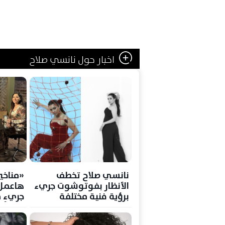
اخبار حول نانسي صلاح
نانسي صلاح تخطف
«مناخي
الأنظار بفوتوشوت جريء
هاعمل 
برؤية فنية مختلفة
جريء م
في أح