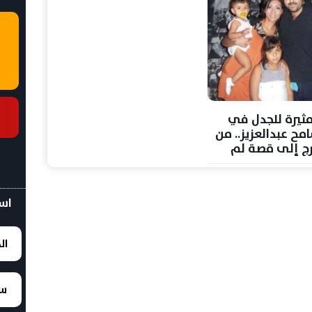
مثيرة للجدل في
مح عبدالعزيز.. من
فرج إلى قصة لم
مع نانسي صلاح
اسع
ال
سع