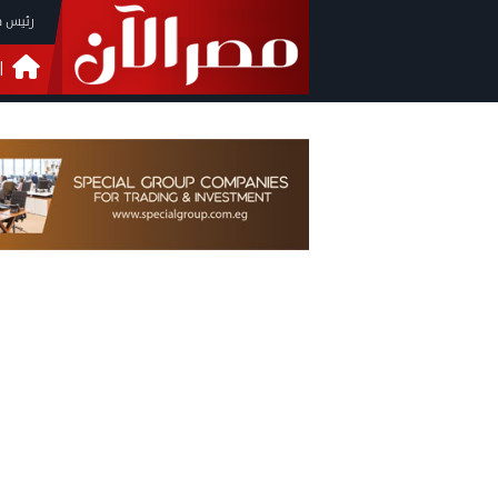
رئيس م
ا
التحق
فيدي