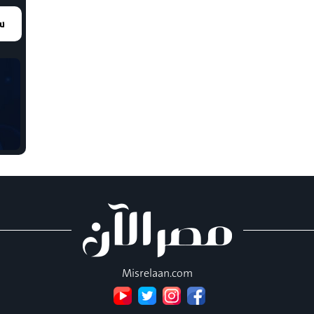
سع
Misrelaan.com