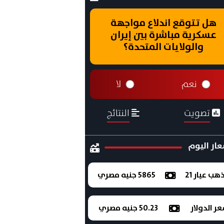
هل تتوقع اندلاع مواجهة
عسكرية مباشرة بين إيران
والولايات المتحدة؟
نعم
لا
تصويت
النتائج
ار اليوم
ذهب عيار 21
5865 جنيه مصري
ر الدولار
50.23 جنيه مصري