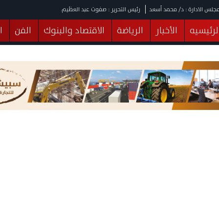
جلس الادارة : د/ محمد أسعد
رئيس التحرير : صفوت عبد العظيم
لرئيسيه
الأخبار
الرياضة
الاقتصاد والبنوك
الفن
ا
يقات
عربي ودولي
المرأة والطفل
التكنولوجيا
وهات
البرلمان
صحة
الثقافة
خدمات
منوعات