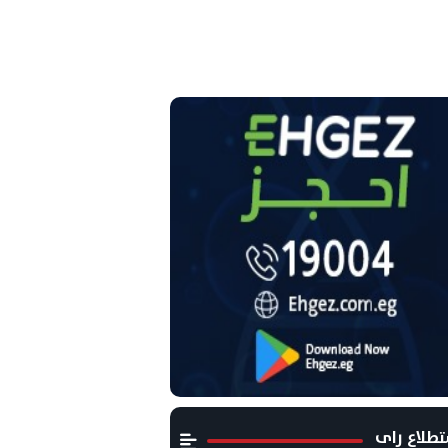
طلاع راى