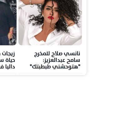
نانسي صلاح للمخرج
زيجات 
سامح عبدالعزيز:
حياة سا
"هتوحشني طبطبتك"
داليا 
تكتمل 