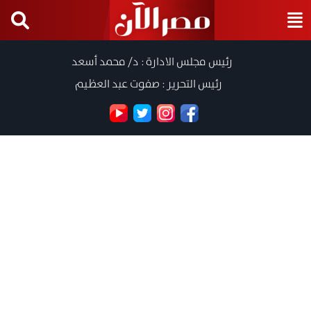
رئيس مجلس الادارة : د/ محمد أسعد
رئيس التحرير : صفوت عبد العظيم