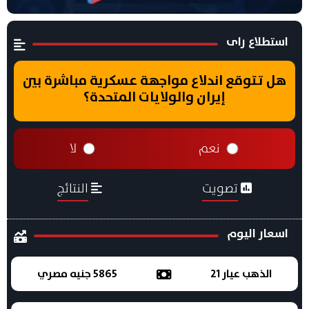
استطلاع راى
هل تتوقع اندلاع مواجهة عسكرية مباشرة بين
إيران والولايات المتحدة؟
نعم
لا
تصويت
النتائج
اسعار اليوم
الذهب عيار 21
5865 جنيه مصري