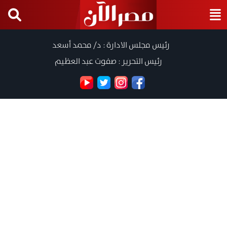
رئيس مجلس الادارة : د/ محمد أسعد
رئيس التحرير : صفوت عبد العظيم