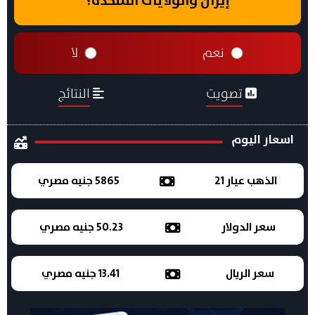
إيران والولايات المتحدة؟
نعم
لا
تصويت
النتائج
اسعار اليوم
الذهب عيار 21
5865 جنيه مصري
سعر الدولار
50.23 جنيه مصري
سعر الريال
13.41 جنيه مصري