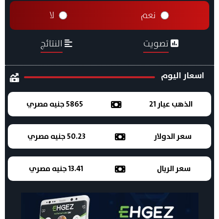
نعم
لا
تصويت
النتائج
اسعار اليوم
الذهب عيار 21
5865 جنيه مصري
سعر الدولار
50.23 جنيه مصري
سعر الريال
13.41 جنيه مصري