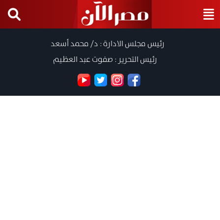
رئيس مجلس الادارة : د/ محمد أسعد
رئيس التحرير : صفوت عبد العظيم