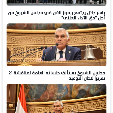
ياسر جلال يجتمع برموز الفن في مجلس الشيوخ من
أجل "حق الأداء العلني"
مجلس الشيوخ يستأنف جلساته العامة لمناقشة 21
تقريرًا للجان النوعية