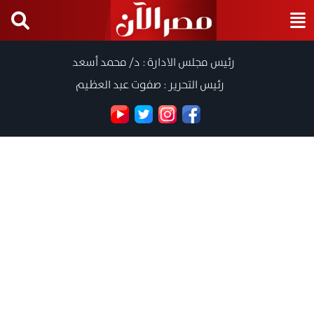
رئيس مجلس الادارة : د/ محمد أسعد
رئيس التحرير : صفوت عبد العظيم