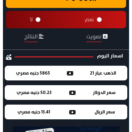
نعم
لا
تصويت
النتائج
اسعار اليوم
الذهب عيار 21
5865 جنيه مصري
سعر الدولار
50.23 جنيه مصري
سعر الريال
13.41 جنيه مصري