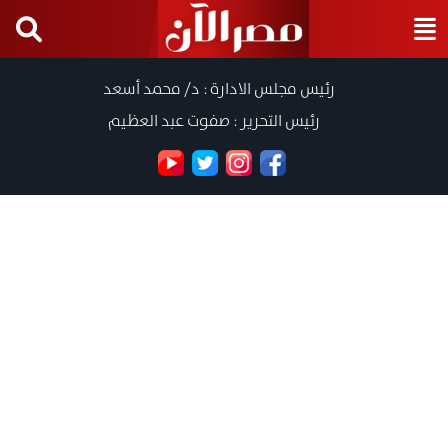
رئيس مجلس الادارة : د/ محمد أسعد
رئيس التحرير : صفوت عبد العظيم