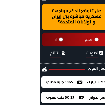
هل تتوقع اندلاع مواجهة
عسكرية مباشرة بين إيران
والولايات المتحدة؟
نعم
لا
تصويت
النتائج
ار اليوم
ذهب عيار 21
5865 جنيه مصري
ر الدولار
50.23 جنيه مصري