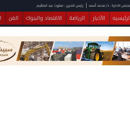
جلس الادارة : د/ محمد أسعد
رئيس التحرير : صفوت عبد العظيم
لرئيسيه
الأخبار
الرياضة
الاقتصاد والبنوك
الفن
ا
يقات
عربي ودولي
المرأة والطفل
التكنولوجيا
وهات
البرلمان
صحة
الثقافة
خدمات
منوعات