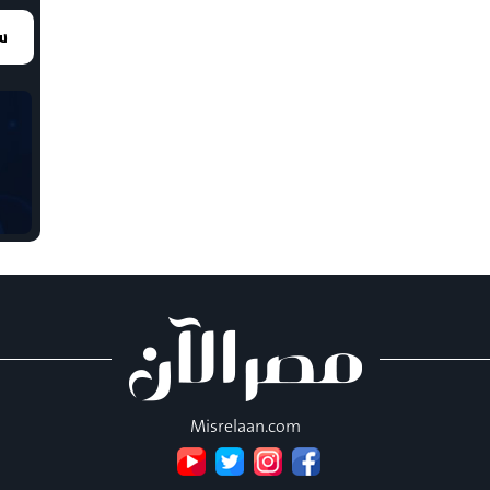
سع
Misrelaan.com