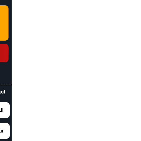
اسع
ال
سع