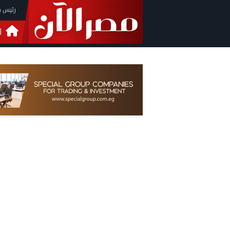
رئيس م
ا
التحق
فيدي