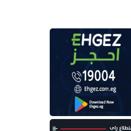
طلاع راى