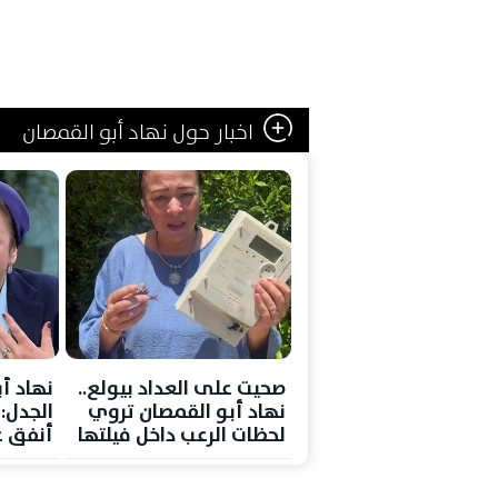
اخبار حول نهاد أبو القمصان
صحيت على العداد بيولع..
نهاد أب
نهاد أبو القمصان تروي
الجدل:
لحظات الرعب داخل فيلتها
أنفق ع
بالساحل