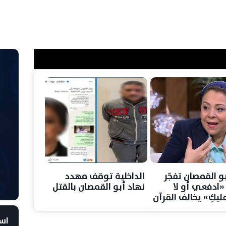
و القمصان تفجّر
الداخلية توقف مهدد
 «ادفعي أو لا
نهاد أبو القمصان بالقتل
ليكِ» يخالف القرآن
است