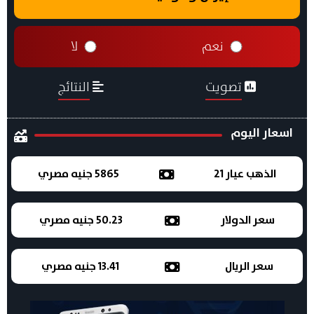
نعم
لا
تصويت
النتائج
اسعار اليوم
الذهب عيار 21
5865 جنيه مصري
سعر الدولار
50.23 جنيه مصري
سعر الريال
13.41 جنيه مصري