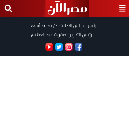
رئيس مجلس الادارة : د/ محمد أسعد
رئيس التحرير : صفوت عبد العظيم