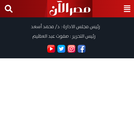
رئيس مجلس الادارة : د/ محمد أسعد
رئيس التحرير : صفوت عبد العظيم