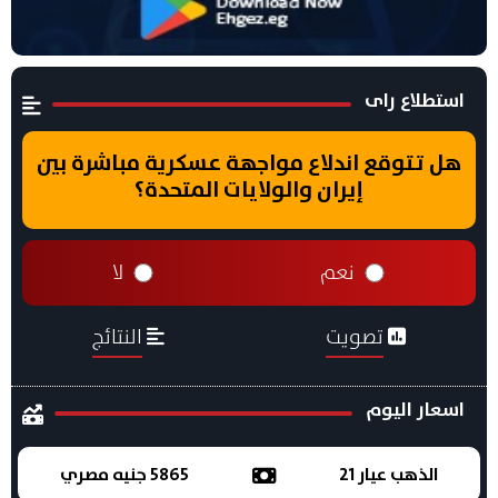
استطلاع راى
هل تتوقع اندلاع مواجهة عسكرية مباشرة بين
إيران والولايات المتحدة؟
نعم
لا
تصويت
النتائج
اسعار اليوم
الذهب عيار 21
5865 جنيه مصري