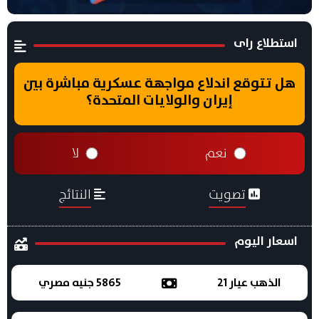
استطلاع راى
هل تتوقع اندلاع مواجهة عسكرية مباشرة بين
إيران والولايات المتحدة؟
نعم
لا
تصويت
النتائج
اسعار اليوم
الذهب عيار 21
5865 جنيه مصري