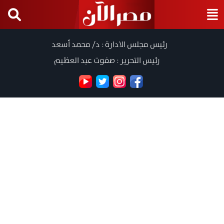
رئيس مجلس الادارة : د/ محمد أسعد
رئيس التحرير : صفوت عبد العظيم