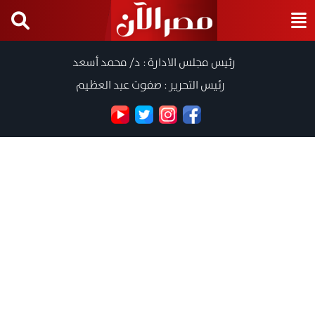
رئيس مجلس الادارة : د/ محمد أسعد
رئيس التحرير : صفوت عبد العظيم