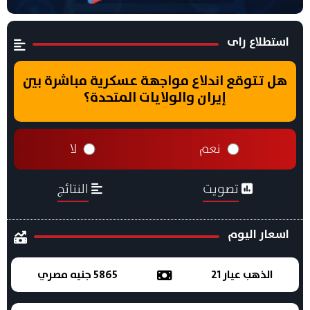
استطلاع راى
هل تتوقع اندلاع مواجهة عسكرية مباشرة بين
إيران والولايات المتحدة؟
نعم
لا
تصويت
النتائج
اسعار اليوم
الذهب عيار 21
5865 جنيه مصري