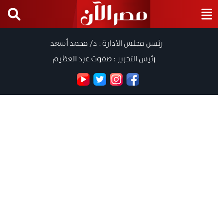
رئيس مجلس الادارة : د/ محمد أسعد
رئيس التحرير : صفوت عبد العظيم