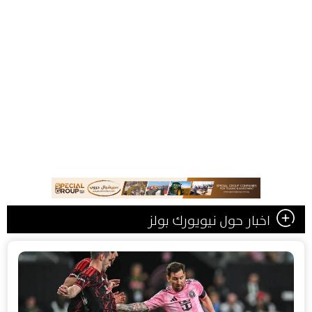
اخبار حول نيويورك بولز