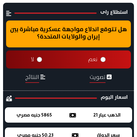
استطلاع راى
هل تتوقع اندلاع مواجهة عسكرية مباشرة بين
إيران والولايات المتحدة؟
نعم
لا
تصويت
النتائج
اسعار اليوم
الذهب عيار 21
5865 جنيه مصري
سعر الدولار
50.23 جنيه مصري