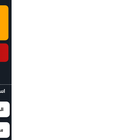
اسع
ال
سع