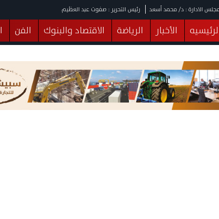
جلس الادارة : د/ محمد أسعد
رئيس التحرير : صفوت عبد العظيم
لرئيسيه
الأخبار
الرياضة
الاقتصاد والبنوك
الفن
ا
يقات
عربي ودولي
المرأة والطفل
التكنولوجيا
وهات
البرلمان
صحة
الثقافة
خدمات
منوعات