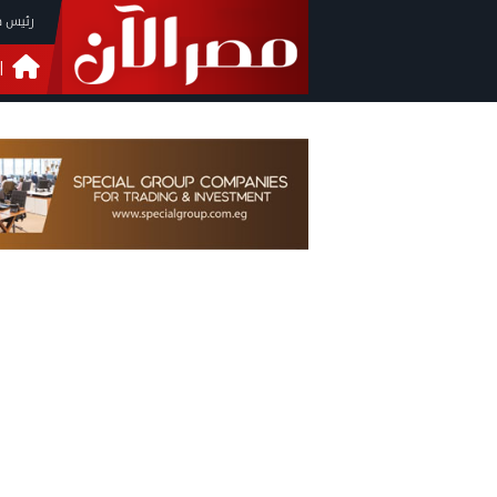
رئيس م
ا
التحق
فيدي