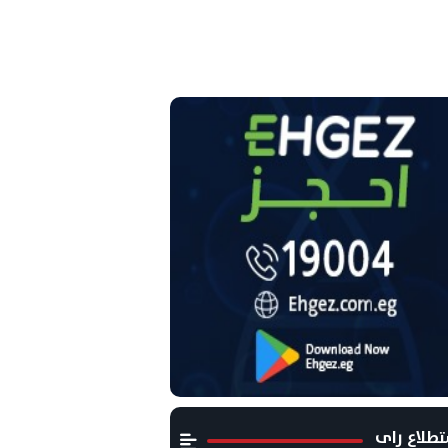
طلاع راى