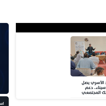
د الأسري يصل
يناء.. دعم
ك المجتمعي
است