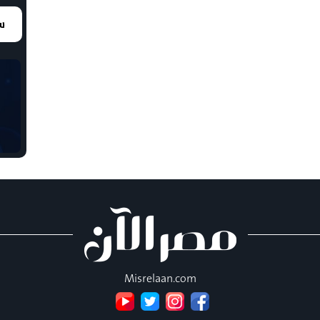
سع
Misrelaan.com