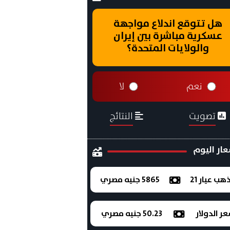
هل تتوقع اندلاع مواجهة
عسكرية مباشرة بين إيران
والولايات المتحدة؟
نعم
لا
تصويت
النتائج
ار اليوم
ذهب عيار 21
5865 جنيه مصري
ر الدولار
50.23 جنيه مصري